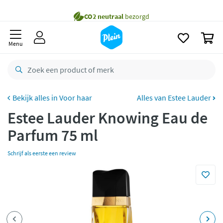
naar
Gratis
bezorging vanaf 35,- *
oofdinhoud
zoeken
Voor
23.59u
besteld,
morgen
in huis *
0
Menu
Gratis
retourneren
8,8/10
Goed
CO2 neutraal
bezorgd
Voor haar
Alles van Estee Lauder
Betaal met Klarna
Estee Lauder Knowing Eau de
Parfum 75 ml
Schrijf als eerste een review