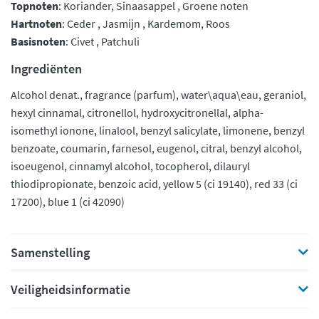
Topnoten
: Koriander, Sinaasappel , Groene noten
Hartnoten
: Ceder , Jasmijn , Kardemom, Roos
Basisnoten
: Civet , Patchuli
Ingrediënten
Alcohol denat., fragrance (parfum), water\aqua\eau, geraniol,
hexyl cinnamal, citronellol, hydroxycitronellal, alpha-
isomethyl ionone, linalool, benzyl salicylate, limonene, benzyl
benzoate, coumarin, farnesol, eugenol, citral, benzyl alcohol,
isoeugenol, cinnamyl alcohol, tocopherol, dilauryl
thiodipropionate, benzoic acid, yellow 5 (ci 19140), red 33 (ci
17200), blue 1 (ci 42090)
Samenstelling
Veiligheidsinformatie