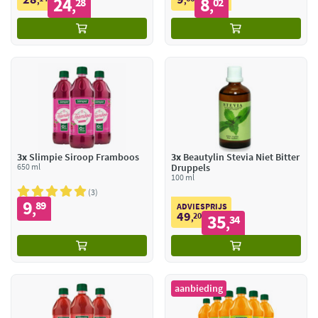
24
8
,
28
,
02
,
,
3x
Slimpie Siroop Framboos
3x
Beautylin Stevia Niet Bitter
650 ml
Druppels
100 ml
3
9
89
,
ADVIESPRIJS
49
20
35
,
34
,
aanbieding