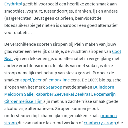
Erythritol
geeft bijvoorbeeld een heerlijke zoete smaak aan
smoothies, yoghurt, tussendoortjes, dranken, ijs en andere
(na)gerechten. Bevat geen calorieën, beïnvloedt de
bloedsuikerspiegel niet en is daardoor een goed alternatief
voor diabetici.
De verschillende soorten siropen bij Plein maken van jouw
glas water een heerlijk drankje, de vruchten siropen van
Cool
Bear
zijn een lekker en gezond alternatief in vergelijking met
andere vruchtensiropen. In plaats van met suiker, is deze
siroop namelijk met behulp van stevia gezoet. Probeer de
smaken
appel/peer
of
lemon/lime
eens. De 100% biologische
siropen van het merk
Searoop
met de smaken
Duindoorn
Meidoorn Salie
,
Rabarber Zeevenkel Zeekraal
,
Rozemarijn
Citroenmelisse Tijm
zijn met hun zachte frisse smaak goede
alcoholvrije alternatieven. Siropen kunnen je ook
ondersteunen bij lichamelijke ongemakken, zoals
pruimen
siroop
die van nature laxerend werken of
cranberry siroop
die