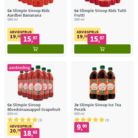
6x
Slimpie Siroop Kids
6x
Slimpie Siroop Kids Tutti
Aardbei Bananana
Frutti
580 ml
580 ml
ADVIESPRIJS
ADVIESPRIJS
19
19
32
15
32
15
,
57
,
57
,
,
aanbieding
6x
Slimpie Siroop
3x
Slimpie Siroop Ice Tea
Bloedsinaasappel Grapefruit
Perzik
650 ml
650 ml
3
3
9
90
,
ADVIESPRIJS
20
70
18
,
63
,