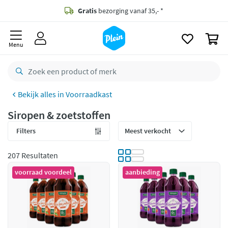
naar
oofdinhoud
Gratis
bezorging vanaf 35,- *
zoeken
0
Bestelling uiterlijk
zaterdag
in huis *
Menu
Gratis
retourneren
8,8/10
Goed
Voorraadkast
CO2 neutraal
bezorgd
Siropen & zoetstoffen
Betaal met Klarna
Filters
207 Resultaten
voorraad voordeel
aanbieding