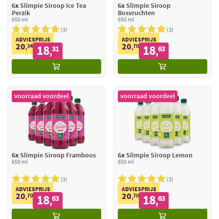
6x
Slimpie Siroop Ice Tea
6x
Slimpie Siroop
Perzik
Bosvruchten
650 ml
650 ml
3
3
ADVIESPRIJS
ADVIESPRIJS
20
20
34
18
70
18
,
31
,
63
,
,
voorraad voordeel
voorraad voordeel
6x
Slimpie Siroop Framboos
6x
Slimpie Siroop Lemon
650 ml
650 ml
3
3
ADVIESPRIJS
ADVIESPRIJS
20
20
70
18
70
18
,
63
,
63
,
,