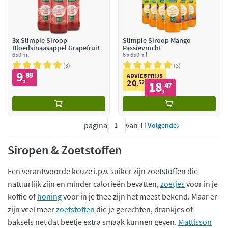
3x
Slimpie Siroop
Slimpie Siroop Mango
Bloedsinaasappel Grapefruit
Passievrucht
650 ml
6 x 650 ml
3
3
9
89
,
ADVIESPRIJS
20
52
18
,
47
,
pagina
van 11
Volgende
Siropen & Zoetstoffen
Een verantwoorde keuze i.p.v. suiker zijn zoetstoffen die
natuurlijk zijn en minder calorieën bevatten,
zoetjes
voor in je
koffie of
honing
voor in je thee zijn het meest bekend. Maar er
zijn veel meer
zoetstoffen
die je gerechten, drankjes of
baksels net dat beetje extra smaak kunnen geven.
Mattisson