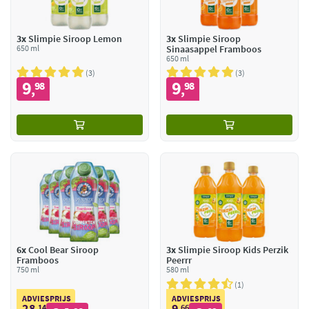
3x
Slimpie Siroop Lemon
3x
Slimpie Siroop
650 ml
Sinaasappel Framboos
650 ml
3
3
9
9
98
98
,
,
6x
Cool Bear Siroop
3x
Slimpie Siroop Kids Perzik
Framboos
Peerrr
750 ml
580 ml
1
ADVIESPRIJS
ADVIESPRIJS
28
9
14
66