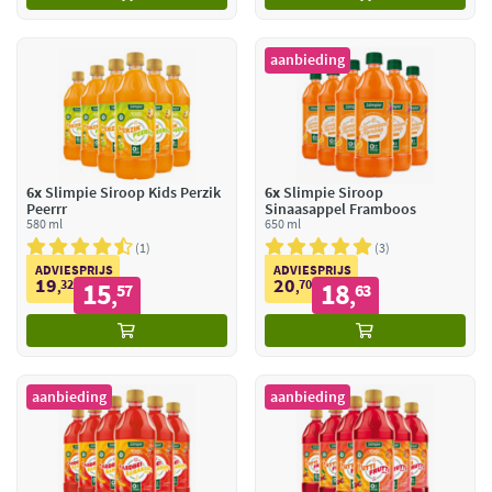
aanbieding
6x
Slimpie Siroop Kids Perzik
6x
Slimpie Siroop
Peerrr
Sinaasappel Framboos
580 ml
650 ml
1
3
ADVIESPRIJS
ADVIESPRIJS
19
20
32
15
70
18
,
57
,
63
,
,
aanbieding
aanbieding