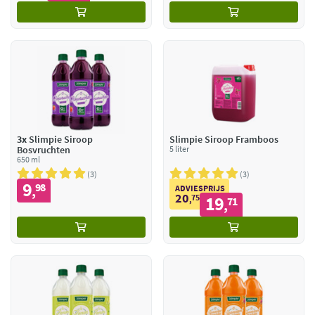
3x
Slimpie Siroop
Slimpie Siroop Framboos
Bosvruchten
5 liter
650 ml
3
3
9
98
,
ADVIESPRIJS
20
75
19
,
71
,