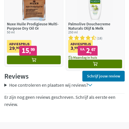
Nuxe Huile Prodigieuse Multi-
Palmolive Douchecreme
Purpose Dry Oil Or
Naturals Olijf & Melk
50 ml
250 ml
18
ADVIESPRIJS
ADVIESPRIJS
29
3
90
15
99
2
,
99
,
67
V.A.
,
,
Maandag in huis
Reviews
Schrijf jouw review
Hoe controleren en plaatsen wij reviews?
Er zijn nog geen reviews geschreven. Schrijf als eerste een
review.