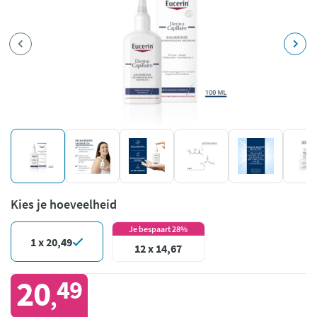
Kies je hoeveelheid
Je bespaart 28%
1 x 20,49
12 x 14,67
20
49
,