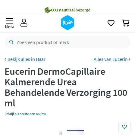
naar
Gratis
bezorging vanaf 35,- *
oofdinhoud
zoeken
Voor
23.59u
besteld,
maandag
in huis *
0
Menu
Gratis
retourneren
8,8/10
Goed
CO2 neutraal
bezorgd
Haar
Alles van Eucerin
Betaal met Klarna
Eucerin DermoCapillaire
Kalmerende Urea
Behandelende Verzorging 100
ml
Schrijf als eerste een review