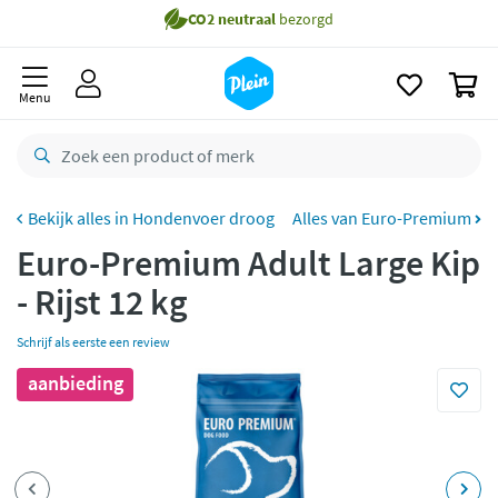
naar
oofdinhoud
Gratis
bezorging vanaf 35,- *
zoeken
0
Bestelling uiterlijk
maandag
in huis *
Menu
Gratis
retourneren
8,8/10
Goed
CO2 neutraal
bezorgd
Hondenvoer droog
Alles van Euro-Premium
Euro-Premium Adult Large Kip
Betaal met Klarna
- Rijst 12 kg
Schrijf als eerste een review
aanbieding