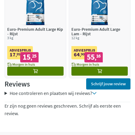
Euro-Premium Adult Large Kip
Euro-Premium Adult Large
- Rijst
Lam - Rijst
3 kg
12 kg
ADVIESPRIJS
ADVIESPRIJS
17
64
95
15
90
55
,
25
,
16
,
,
Morgen in huis
Morgen in huis
Reviews
Schrijf jouw review
Hoe controleren en plaatsen wij reviews?
Er zijn nog geen reviews geschreven. Schrijf als eerste een
review.