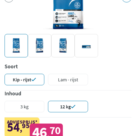
Soort
Kip - rijst
Lam - rijst
Inhoud
3 kg
12 kg
ADVIESPRIJS*
54
95
,
46
70
,