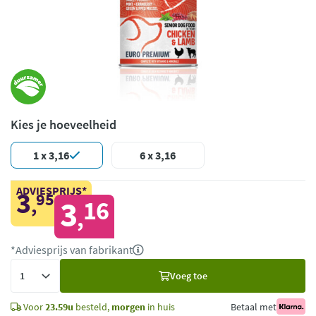
Kies je hoeveelheid
1 x 3,16
6 x 3,16
ADVIESPRIJS*
3
95
,
3
16
,
*Adviesprijs van fabrikant
Voeg
Voeg toe
toe
Voor
23.59u
besteld,
morgen
in huis
Betaal met