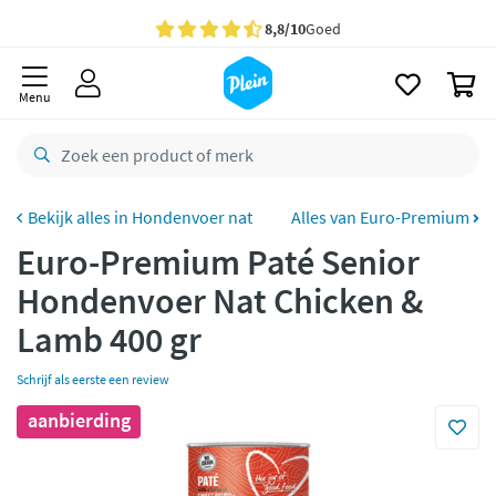
naar
oofdinhoud
Gratis
bezorging vanaf 35,- *
zoeken
0
Bestelling uiterlijk
zaterdag
in huis *
Menu
Gratis
retourneren
8,8/10
Goed
CO2 neutraal
bezorgd
Hondenvoer nat
Alles van Euro-Premium
Euro-Premium Paté Senior
Betaal met Klarna
Hondenvoer Nat Chicken &
Lamb 400 gr
Schrijf als eerste een review
aanbierding