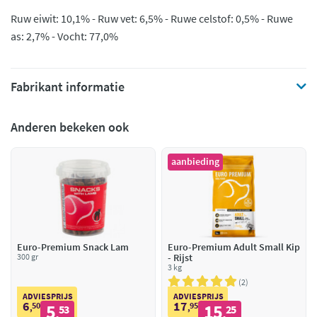
Ruw eiwit: 10,1% - Ruw vet: 6,5% - Ruwe celstof: 0,5% - Ruwe
as: 2,7% - Vocht: 77,0%
Fabrikant informatie
Anderen bekeken ook
aanbieding
Euro-Premium Snack Lam
Euro-Premium Adult Small Kip
300 gr
- Rijst
3 kg
2
ADVIESPRIJS
ADVIESPRIJS
6
17
50
5
95
15
,
53
,
25
,
,