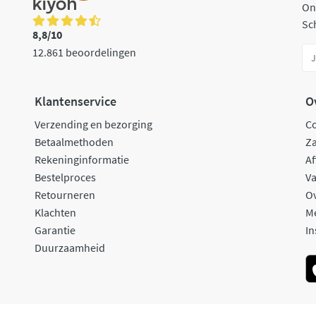
On
Sch
8,8/10
12.861 beoordelingen
Klantenservice
O
Verzending en bezorging
C
Betaalmethoden
Za
Rekeninginformatie
Af
Bestelproces
Va
Retourneren
O
Klachten
M
Garantie
In
Duurzaamheid