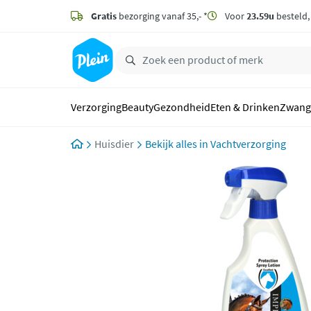
naar
hoofdinhoud
Gratis
bezorging vanaf 35,- *
Voor
23.59u
besteld
zoeken
Verzorging
Beauty
Gezondheid
Eten & Drinken
Zwang
Huisdier
Vachtverzorging