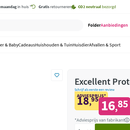
,
maandag
in huis *
Gratis
retourneren
CO2 neutraal
bezorgd
Folder
Aanbiedingen
er & Baby
Cadeaus
Huishouden & Tuin
Huisdier
Afvallen & Sport
Excellent Pro
Schrijf als eerste een review
ADVIESPRIJS*
18
95
,
16
85
,
*Adviesprijs van fabrikant
Voeg