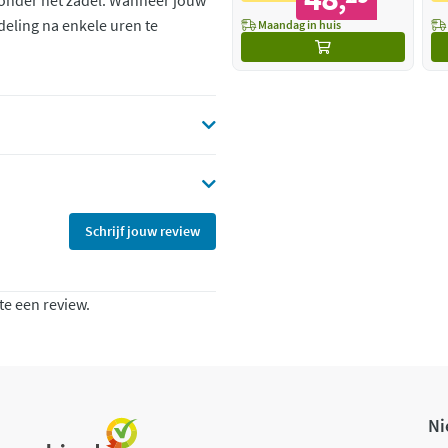
,
 onder het zadel. Wanneer jouw
eling na enkele uren te
Maandag in huis
Schrijf jouw review
te een review.
Ni