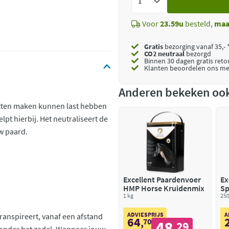
toe
Voor
23.59u
besteld,
maa
Gratis
bezorging vanaf 35,- 
CO2 neutraal
bezorgd
Binnen 30 dagen gratis ret
Klanten beoordelen ons me
Anderen bekeken oo
ritten maken kunnen last hebben
lpt hierbij. Het neutraliseert de
w paard.
Excellent Paardenvoer
Ex
HMP Horse Kruidenmix
Sp
1 kg
250
ADVIESPRIJS
A
ranspireert, vanaf een afstand
64
,
70
48
29