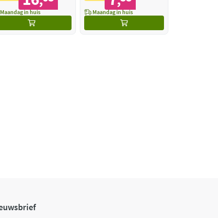
,
,
Maandag in huis
Maandag in huis
euwsbrief