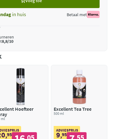
Voeg toe
ndag
in huis
Betaal met
*
ourneren
t
8,8/10
k
cellent Hoefteer
Excellent Tea Tree
ray
500 ml
 ml
DVIESPRIJS
ADVIESPRIJS
20
9
,
95
,
95
16
7
05
55