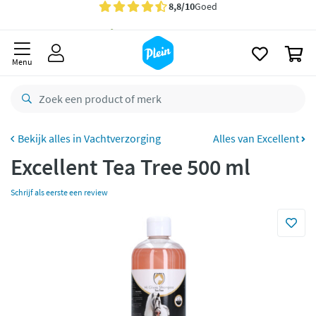
naar
Gratis
bezorging vanaf 35,- *
oofdinhoud
zoeken
Bestelling uiterlijk
zaterdag
in huis *
0
Menu
Gratis
retourneren
8,8/10
Goed
CO2 neutraal
bezorgd
Vachtverzorging
Alles van Excellent
Betaal met Klarna
Excellent Tea Tree 500 ml
Schrijf als eerste een review