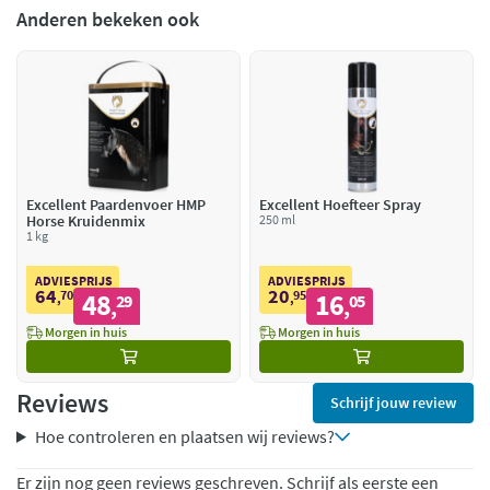
Anderen bekeken ook
Excellent Paardenvoer HMP
Excellent Hoefteer Spray
Horse Kruidenmix
250 ml
1 kg
ADVIESPRIJS
ADVIESPRIJS
64
20
70
48
95
16
,
29
,
05
,
,
Morgen in huis
Morgen in huis
Reviews
Schrijf jouw review
Hoe controleren en plaatsen wij reviews?
Er zijn nog geen reviews geschreven. Schrijf als eerste een