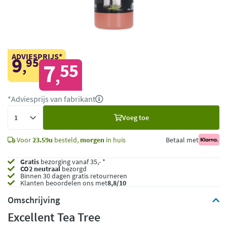
ADVIESPRIJS*
9
95
,
7
55
,
*Adviesprijs van fabrikant
Voeg
Voeg toe
toe
Voor
23.59u
besteld,
morgen
in huis
Betaal met
Gratis
bezorging vanaf 35,- *
CO2 neutraal
bezorgd
Binnen 30 dagen gratis retourneren
Klanten beoordelen ons met
8,8/10
Omschrijving
Excellent Tea Tree