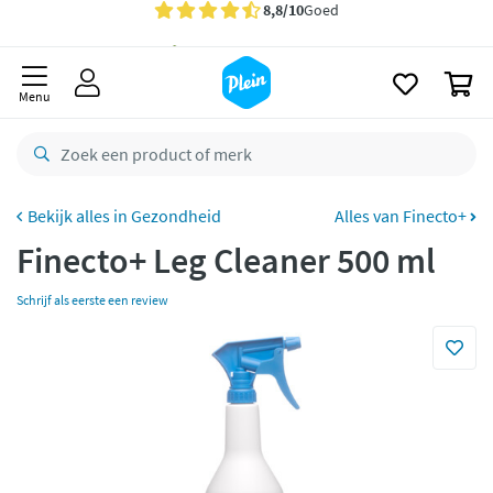
naar
Gratis
bezorging vanaf 35,- *
oofdinhoud
zoeken
Voor
23.59u
besteld,
morgen
in huis *
0
Menu
Gratis
retourneren
8,8/10
Goed
CO2 neutraal
bezorgd
Gezondheid
Alles van Finecto+
Betaal met Klarna
Finecto+ Leg Cleaner 500 ml
Schrijf als eerste een review