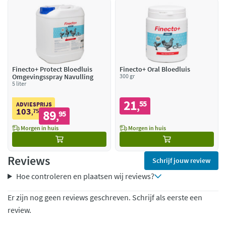
Finecto+ Protect Bloedluis
Finecto+ Oral Bloedluis
Omgevingsspray Navulling
300 gr
5 liter
21
55
,
ADVIESPRIJS
103
75
89
,
95
,
Morgen in huis
Morgen in huis
Reviews
Schrijf jouw review
Hoe controleren en plaatsen wij reviews?
Er zijn nog geen reviews geschreven. Schrijf als eerste een
review.