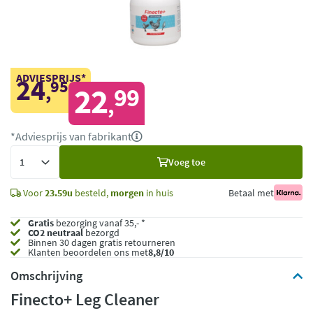
ADVIESPRIJS*
24
95
,
22
99
,
*Adviesprijs van fabrikant
Voeg
Voeg toe
toe
Voor
23.59u
besteld,
morgen
in huis
Betaal met
Gratis
bezorging vanaf 35,- *
CO2 neutraal
bezorgd
Binnen 30 dagen gratis retourneren
Klanten beoordelen ons met
8,8/10
Omschrijving
Finecto+ Leg Cleaner