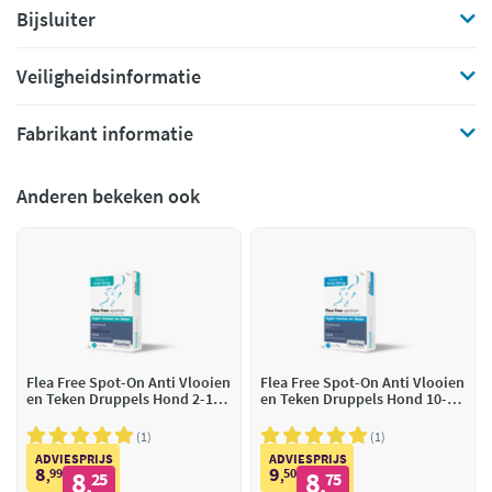
Bijsluiter
Veiligheidsinformatie
Fabrikant informatie
Anderen bekeken ook
Flea Free Spot-On Anti Vlooien
Flea Free Spot-On Anti Vlooien
en Teken Druppels Hond 2-10
en Teken Druppels Hond 10-20
kg
kg
1
1
ADVIESPRIJS
ADVIESPRIJS
8
9
99
8
50
8
,
25
,
75
,
,