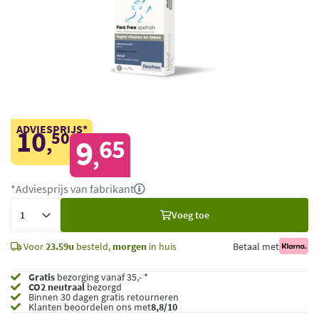
ADVIESPRIJS*
10
50
,
9
65
,
*Adviesprijs van fabrikant
Voeg
Voeg toe
toe
Voor
23.59u
besteld,
morgen
in huis
Betaal met
Gratis
bezorging vanaf 35,- *
CO2 neutraal
bezorgd
Binnen 30 dagen gratis retourneren
Klanten beoordelen ons met
8,8/10