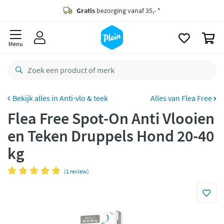
naar
oofdinhoud
Gratis
bezorging vanaf 35,- *
zoeken
0
Voor
23.59u
besteld,
morgen
in huis *
Menu
Gratis
retourneren
8,8/10
Goed
CO2 neutraal
bezorgd
Anti-vlo & teek
Alles van Flea Free
Flea Free Spot-On Anti Vlooien
Betaal met Klarna
en Teken Druppels Hond 20-40
kg
(1 review)