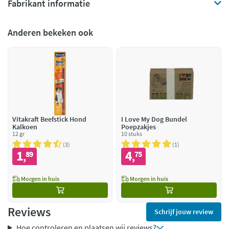
Fabrikant informatie
Anderen bekeken ook
Vitakraft Beefstick Hond
I Love My Dog Bundel
Kalkoen
Poepzakjes
12 gr
10 stuks
3
1
1
4
89
75
,
,
Morgen in huis
Morgen in huis
Reviews
Schrijf jouw review
Hoe controleren en plaatsen wij reviews?