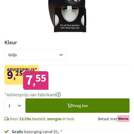
Kleur
ADVIESPRIJS*
9
25
,
7
55
,
*Adviesprijs van fabrikant
Voeg
Voeg toe
toe
Voor
23.59u
besteld,
morgen
in huis
Betaal met
Gratis
bezorging vanaf 35,- *