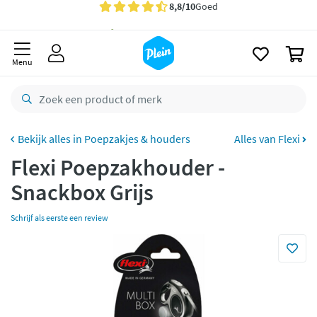
naar
Gratis
bezorging vanaf 35,- *
oofdinhoud
zoeken
Bestelling uiterlijk
zaterdag
in huis *
0
Menu
Gratis
retourneren
8,8/10
Goed
CO2 neutraal
bezorgd
Poepzakjes & houders
Alles van Flexi
Betaal met Klarna
Flexi Poepzakhouder -
Snackbox Grijs
Schrijf als eerste een review