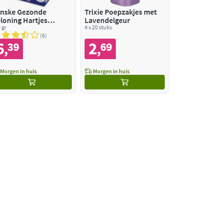
nske Gezonde
Trixie Poepzakjes met
loning Hartjes
Lavendelgeur
ondensnack
 gr
4 x 20 stuks
eaanvis
6
6
2
39
69
,
,
Morgen in huis
Morgen in huis