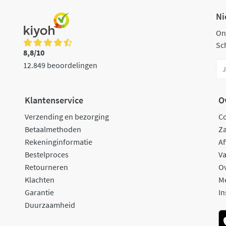
Ni
On
Sch
8,8/10
12.849 beoordelingen
Klantenservice
O
Verzending en bezorging
C
Betaalmethoden
Za
Rekeninginformatie
Af
Bestelproces
Va
Retourneren
O
Klachten
M
Garantie
In
Duurzaamheid