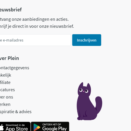
euwsbrief
tvang onze aanbiedingen en acties.
rijf je direct in voor onze nieuwsbrief.
Inschrijven
ver Plein
ontactgegevens
kelijk
filiate
catures
ver ons
erken
spiratie & advies