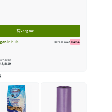
Voeg toe
gen
in huis
Betaal met
*
ourneren
t
8,8/10
k