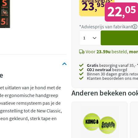
ADVIESPRIJS*
23
95
,
22
05
,
*Adviesprijs van fabrikant
Voeg
toe
Voor
23.59u
besteld,
mor
Gratis
bezorging vanaf 35,- 
CO2 neutraal
bezorgd
e
Binnen 30 dagen gratis ret
Klanten beoordelen ons me
et uitlaten van je hond met de
Anderen bekeken oo
en de ergonomische handgreep
ovatieve remsysteem pas je de
genstelling tot de New Classic,
neon gekleurd, sterk tape en