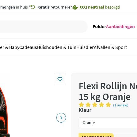
,
morgen
in huis *
Gratis
retourneren
CO2 neutraal
bezorgd
Folder
Aanbiedingen
er & Baby
Cadeaus
Huishouden & Tuin
Huisdier
Afvallen & Sport
Flexi Rollijn 
15 kg Oranje
(1 review)
Kleur