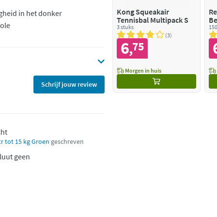
Kong Squeakair
Re
igheid in het donker
Tennisbal Multipack S
Be
ole
3 stuks
H
150
Oc
3
6
75
,
Morgen in huis
Schrijf jouw review
cht
tr tot 15 kg Groen
geschreven
luut geen