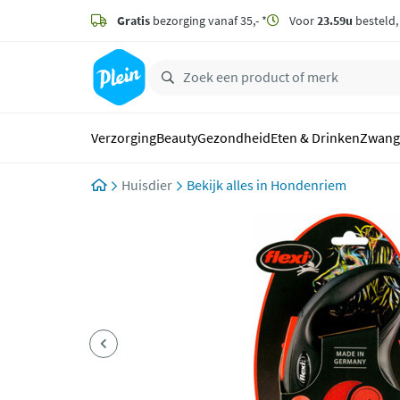
naar
hoofdinhoud
Gratis
bezorging vanaf 35,- *
Voor
23.59u
besteld
zoeken
Verzorging
Beauty
Gezondheid
Eten & Drinken
Zwang
Huisdier
Hondenriem