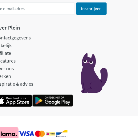
Inschrijven
ver Plein
ontactgegevens
kelijk
filiate
catures
ver ons
erken
spiratie & advies