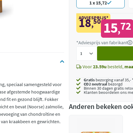
1 x 15,72
ADVIESPRIJS*
18
50
,
15
72
,
*Adviesprijs van fabrikant
Voeg
toe
Voor
23.59u
besteld,
maa
Gratis
bezorging vanaf 35,- 
g, speciaal samengesteld voor
CO2 neutraal
bezorgd
Binnen 30 dagen gratis ret
sfase afgestemde hoogwaardige
Klanten beoordelen ons me
d fit en gezond blijft. Fokker
Anderen bekeken oo
cht en bevat (Noorse) zalmolie,
toevoeging van chondroïtine en
g van kraakbeen en gewrichten.