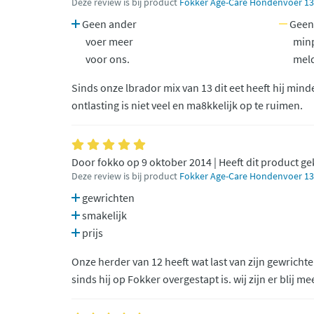
Deze review is bij product
Fokker Age-Care Hondenvoer 13
Geen ander
Geen
voer meer
minp
voor ons.
mel
Sinds onze lbrador mix van 13 dit eet heeft hij minde
ontlasting is niet veel en ma8kkelijk op te ruimen.
Door fokko op 9 oktober 2014 | Heeft dit product g
Deze review is bij product
Fokker Age-Care Hondenvoer 13
gewrichten
smakelijk
prijs
Onze herder van 12 heeft wat last van zijn gewrichten
sinds hij op Fokker overgestapt is. wij zijn er blij me