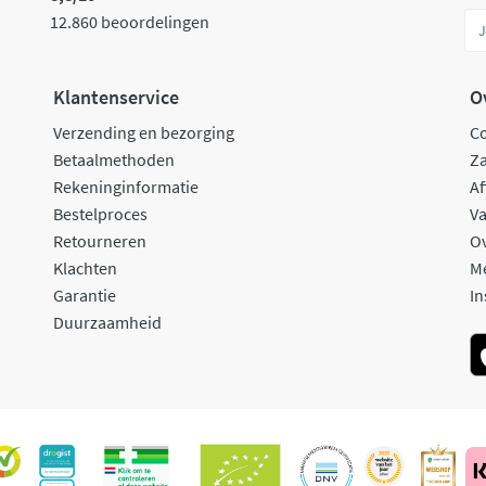
12.860 beoordelingen
Klantenservice
O
Verzending en bezorging
C
Betaalmethoden
Za
Rekeninginformatie
Af
Bestelproces
Va
Retourneren
O
Klachten
M
Garantie
In
Duurzaamheid