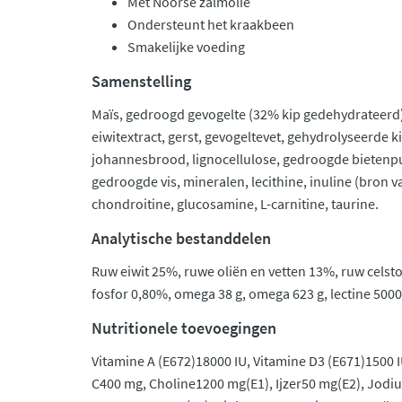
Met Noorse zalmolie
Ondersteunt het kraakbeen
Smakelijke voeding
Samenstelling
Maïs, gedroogd gevogelte (32% kip gedehydrateerd), r
eiwitextract, gerst, gevogeltevet, gehydrolyseerde 
johannesbrood, lignocellulose, gedroogde bietenpul
gedroogde vis, mineralen, lecithine, inuline (bron va
chondroitine, glucosamine, L-carnitine, taurine.
Analytische bestanddelen
Ruw eiwit 25%, ruwe oliën en vetten 13%, ruw celst
fosfor 0,80%, omega 38 g, omega 623 g, lectine 5000
Nutritionele toevoegingen
Vitamine A (E672)18000 IU, Vitamine D3 (E671)1500 
C400 mg, Choline1200 mg(E1), Ijzer50 mg(E2), Jodiu