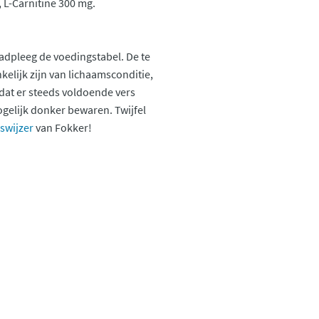
 L-Carnitine 300 mg.
adpleeg de voedingstabel. De te
kelijk zijn van lichaamsconditie,
at er steeds voldoende vers
ogelijk donker bewaren. Twijfel
swijzer
van Fokker!