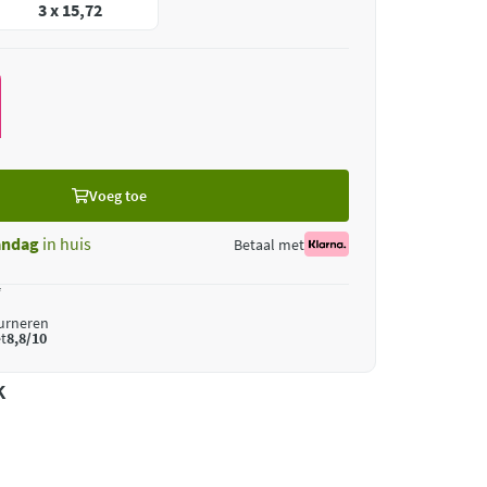
3 x 15,72
Voeg toe
ndag
in huis
Betaal met
*
ourneren
t
8,8/10
k