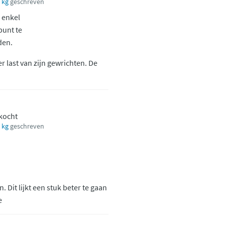
 kg
geschreven
 enkel
unt te
den.
r last van zijn gewrichten. De
ekocht
 kg
geschreven
. Dit lijkt een stuk beter te gaan
e