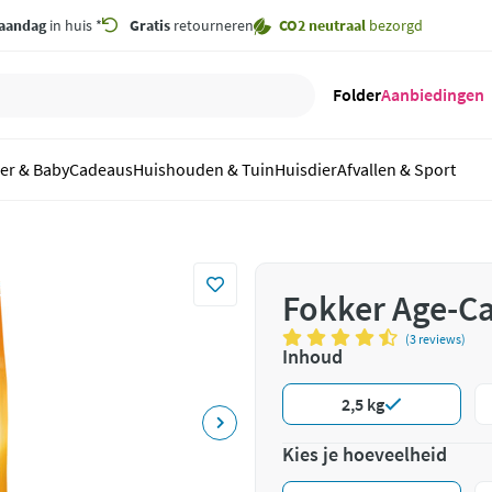
aandag
in huis *
Gratis
retourneren
CO2 neutraal
bezorgd
Folder
Aanbiedingen
er & Baby
Cadeaus
Huishouden & Tuin
Huisdier
Afvallen & Sport
Fokker Age-C
(3 reviews)
Inhoud
2,5 kg
Kies je hoeveelheid