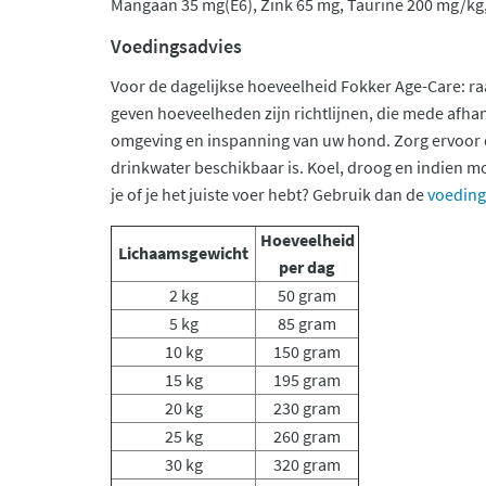
Mangaan 35 mg(E6), Zink 65 mg, Taurine 200 mg/kg,
Voedingsadvies
Voor de dagelijkse hoeveelheid Fokker Age-Care: ra
geven hoeveelheden zijn richtlijnen, die mede afhan
omgeving en inspanning van uw hond. Zorg ervoor d
drinkwater beschikbaar is. Koel, droog en indien m
je of je het juiste voer hebt? Gebruik dan de
voeding
Hoeveelheid
Lichaamsgewicht
per dag
2 kg
50 gram
5 kg
85 gram
10 kg
150 gram
15 kg
195 gram
20 kg
230 gram
25 kg
260 gram
30 kg
320 gram