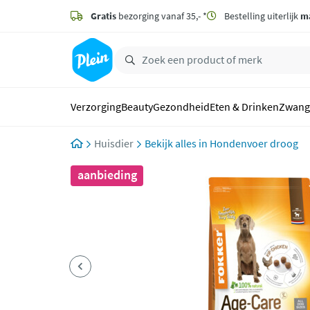
naar
hoofdinhoud
Gratis
bezorging vanaf 35,- *
Bestelling uiterlijk
m
zoeken
Verzorging
Beauty
Gezondheid
Eten & Drinken
Zwang
Huisdier
Hondenvoer droog
aanbieding