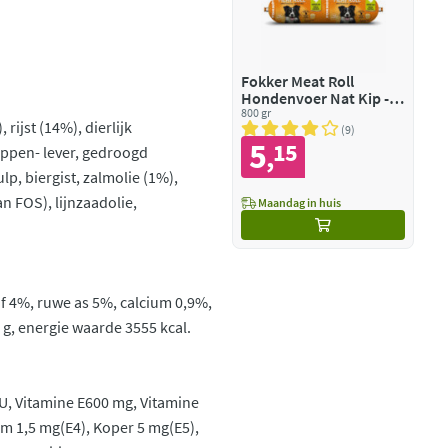
Fokker Meat Roll
Hondenvoer Nat Kip -
Zalm
800 gr
ijst (14%), dierlijk
9
5
15
,
kippen- lever, gedroogd
p, biergist, zalmolie (1%),
n FOS), lijnzaadolie,
Maandag in huis
of 4%, ruwe as 5%, calcium 0,9%,
 g, energie waarde 3555 kcal.
IU, Vitamine E600 mg, Vitamine
m 1,5 mg(E4), Koper 5 mg(E5),