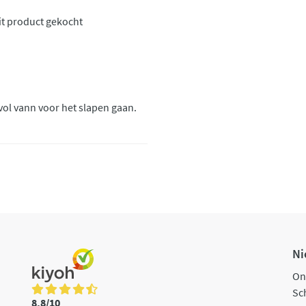
it product gekocht
vol vann voor het slapen gaan.
Ni
On
Sch
8,8/10