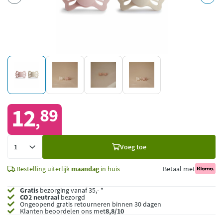
12
89
,
Voeg
Voeg toe
toe
Bestelling uiterlijk
maandag
in huis
Betaal met
Gratis
bezorging vanaf 35,- *
CO2 neutraal
bezorgd
Ongeopend
gratis retourneren binnen 30 dagen
Klanten beoordelen ons met
8,8/10