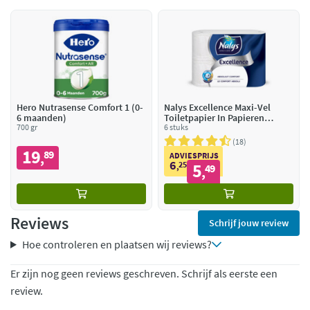
Hero Nutrasense Comfort 1 (0-
Nalys Excellence Maxi-Vel
6 maanden)
Toiletpapier In Papieren
700 gr
Verpakking 5-Laags
6 stuks
18
19
89
,
ADVIESPRIJS
6
25
5
,
49
,
Reviews
Schrijf jouw review
Hoe controleren en plaatsen wij reviews?
Er zijn nog geen reviews geschreven. Schrijf als eerste een
review.