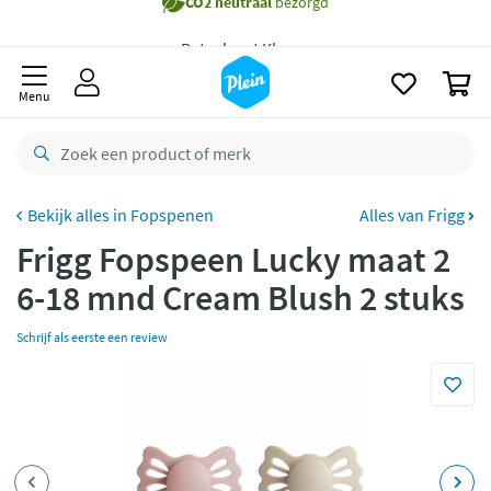
naar
Gratis
bezorging vanaf 35,- *
oofdinhoud
zoeken
Bestelling uiterlijk
maandag
in huis *
0
Menu
Gratis
retourneren
8,8/10
Goed
CO2 neutraal
bezorgd
Fopspenen
Alles van Frigg
Betaal met Klarna
Frigg Fopspeen Lucky maat 2
6-18 mnd Cream Blush 2 stuks
Schrijf als eerste een review