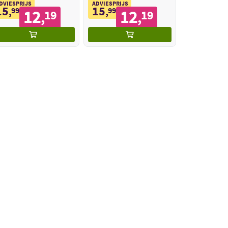
DVIESPRIJS
ADVIESPRIJS
15
15
,
99
,
99
12
12
19
19
,
,