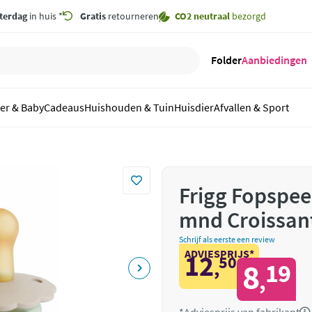
terdag
in huis *
Gratis
retourneren
CO2 neutraal
bezorgd
Folder
Aanbiedingen
er & Baby
Cadeaus
Huishouden & Tuin
Huisdier
Afvallen & Sport
Frigg Fopspee
mnd Croissan
Schrijf als eerste een review
ADVIESPRIJS*
12
50
,
8
19
,