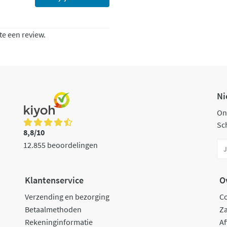
te een review.
Ni
On
Sch
8,8/10
12.855 beoordelingen
Klantenservice
O
Verzending en bezorging
C
Betaalmethoden
Za
Rekeninginformatie
Af