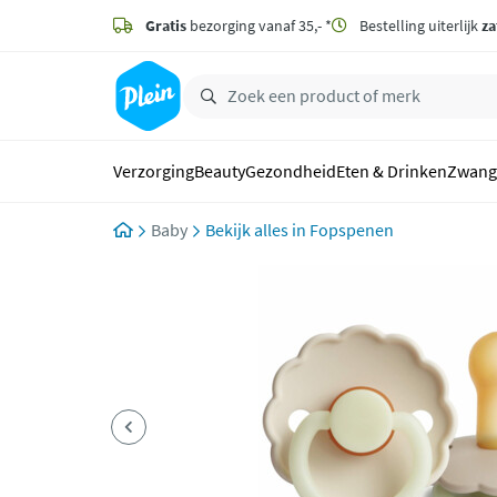
naar
hoofdinhoud
Gratis
bezorging vanaf 35,- *
Bestelling uiterlijk
za
zoeken
Verzorging
Beauty
Gezondheid
Eten & Drinken
Zwang
Baby
Fopspenen