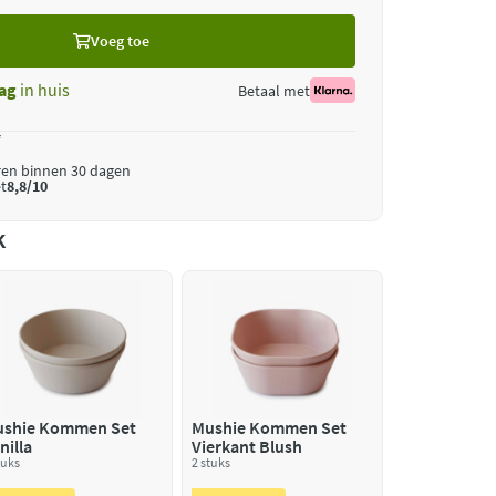
Voeg toe
ag
in huis
Betaal met
*
ren binnen 30 dagen
t
8,8/10
k
shie Kommen Set
Mushie Kommen Set
nilla
Vierkant Blush
tuks
2 stuks