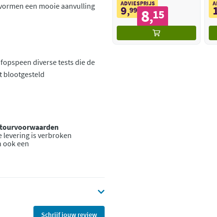
ADVIESPRIJS
A
n vormen een mooie aanvulling
9
,
99
8
15
,
fopspeen diverse tests die de
 blootgesteld
retourvoorwaarden
 levering is verbroken
n ook een
Schrijf jouw review