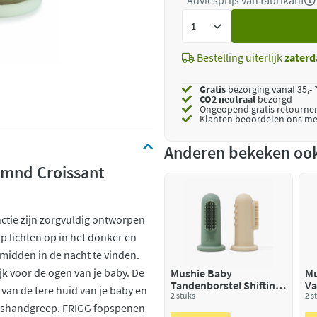
*Adviesprijs van fabrikant
Voeg
toe
Bestelling uiterlijk
zaterd
Gratis
bezorging vanaf 35,- 
CO2 neutraal
bezorgd
Ongeopend
gratis retourne
Klanten beoordelen ons me
Anderen bekeken oo
 mnd Croissant
ctie zijn zorgvuldig ontworpen
p lichten op in het donker en
midden in de nacht te vinden.
ijk voor de ogen van je baby. De
Mushie Baby
Mu
Tandenborstel Shifting
Va
an de tere huid van je baby en
sand Cambridge blue
2 stuks
2 s
idshandgreep. FRIGG fopspenen