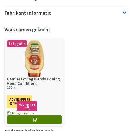
Fabrikant informatie
Vaak samen gekocht
1+1 gratis
Garnier Loving Blends Honing
Goud Conditioner
250 ml
ADVIESPRIJS
6
19
3
,
09
V.A.
,
Morgen in huis