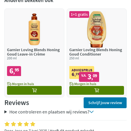
Anderen bekeken ook
1+1 gratis
Garnier Loving Blends Honing
Garnier Loving Blends Honing
Goud Leave-in Crème
Goud Conditioner
200 ml
250 ml
6
95
,
ADVIESPRIJS
6
19
3
,
09
V.A.
,
Morgen in huis
Morgen in huis
Reviews
Schrijf jouw review
Hoe controleren en plaatsen wij reviews?
Door Jose op 7 juni 2025 | Heeft dit product gekocht