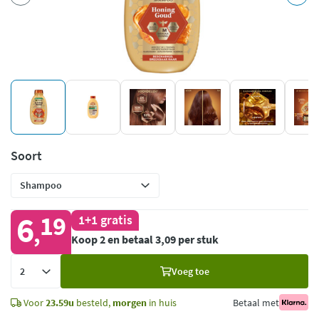
Soort
6
19
1+1 gratis
,
Koop 2 en betaal 3,09 per stuk
Voeg
Voeg toe
toe
Voor
23.59u
besteld,
morgen
in huis
Betaal met