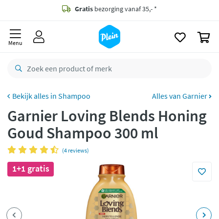
naar
oofdinhoud
Gratis
bezorging vanaf 35,- *
zoeken
0
Voor
23.59u
besteld,
morgen
in huis *
Menu
Gratis
retourneren
8,8/10
Goed
CO2 neutraal
bezorgd
Shampoo
Alles van Garnier
Garnier Loving Blends Honing
Betaal met Klarna
Goud Shampoo 300 ml
(4 reviews)
1+1 gratis