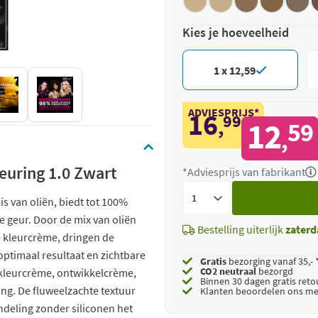
Kies je hoeveelheid
1 x 12,59
ADVIESPRIJS*
16
99
,
12
59
,
euring 1.0 Zwart
*Adviesprijs van fabrikant
Voeg
s van oliën, biedt tot 100%
toe
geur. Door de mix van oliën
Bestelling uiterlijk
zaterd
e kleurcrème, dringen de
 optimaal resultaat en zichtbare
Gratis
bezorging vanaf 35,- 
CO2 neutraal
bezorgd
 kleurcrème, ontwikkelcrème,
Binnen 30 dagen gratis ret
g. De fluweelzachte textuur
Klanten beoordelen ons me
ndeling zonder siliconen het