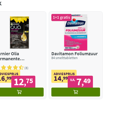
k
1+1 gratis
rnier Olia
Davitamon Foliumzuur
rmanente
84 smelttabletten
èmekleuring 3.0
nkerbruin
8
DVIESPRIJS
ADVIESPRIJS
16
14
,
99
,
99
12
7
75
49
,
,
V.A.