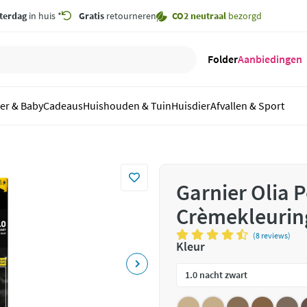
terdag
in huis *
Gratis
retourneren
CO2 neutraal
bezorgd
Folder
Aanbiedingen
er & Baby
Cadeaus
Huishouden & Tuin
Huisdier
Afvallen & Sport
Garnier Olia
Crèmekleurin
(8 reviews)
Kleur