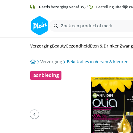
naar
hoofdinhoud
Gratis
bezorging vanaf 35,- *
Bestelling uiterlijk
za
zoeken
Verzorging
Beauty
Gezondheid
Eten & Drinken
Zwang
Verzorging
Verven & kleuren
aanbieding