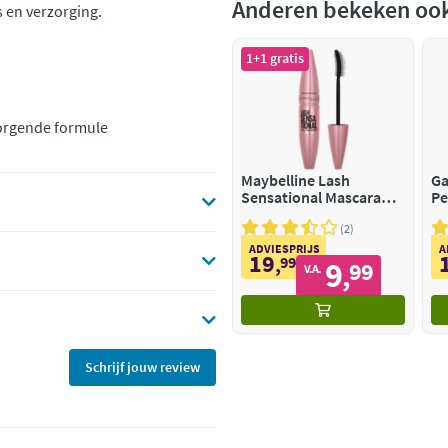
Anderen bekeken oo
s en verzorging.
1+1 gratis
zorgende formule
Maybelline Lash
Ga
Sensational Mascara
Pe
Very Black
Cr
Do
2
ADVIESPRIJS
A
19
,
99
9
99
,
V.A.
Schrijf jouw review