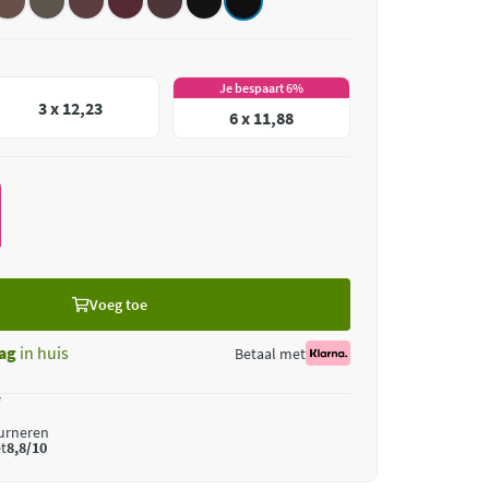
Je bespaart 6%
3 x 12,23
6 x 11,88
Voeg toe
ag
in huis
Betaal met
*
ourneren
t
8,8/10