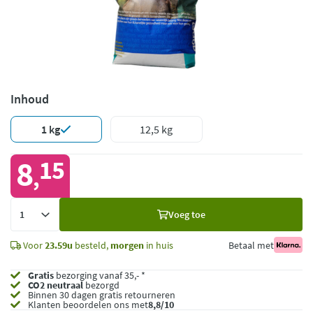
Inhoud
1 kg
12,5 kg
8
15
,
Voeg
Voeg toe
toe
Voor
23.59u
besteld,
morgen
in huis
Betaal met
Gratis
bezorging vanaf 35,- *
CO2 neutraal
bezorgd
Binnen 30 dagen gratis retourneren
Klanten beoordelen ons met
8,8/10