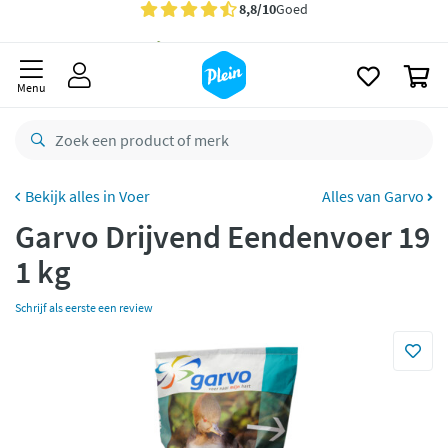
naar
oofdinhoud
Gratis
bezorging vanaf 35,- *
zoeken
0
Voor
23.59u
besteld,
morgen
in huis *
Menu
Gratis
retourneren
8,8/10
Goed
CO2 neutraal
bezorgd
Voer
Alles van Garvo
Garvo Drijvend Eendenvoer 19
Betaal met Klarna
1 kg
Schrijf als eerste een review