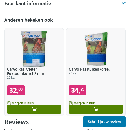
Fabrikant informatie
Anderen bekeken ook
Garvo Ras Krielen
Garvo Ras Kuikenkorrel
Foktoomkorrel 2 mm
20 kg
20 kg
32
34
09
79
,
,
Morgen in huis
Morgen in huis
Reviews
Schrijf jouw review