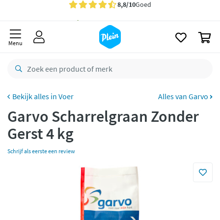
naar
oofdinhoud
Gratis
bezorging vanaf 35,- *
zoeken
0
Voor
23.59u
besteld,
morgen
in huis *
Menu
Gratis
retourneren
8,8/10
Goed
CO2 neutraal
bezorgd
Voer
Alles van Garvo
Garvo Scharrelgraan Zonder
Betaal met Klarna
Gerst 4 kg
Schrijf als eerste een review