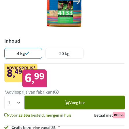
Inhoud
4 kg
20 kg
ADVIESPRIJS*
8
49
,
6
99
,
*Adviesprijs van fabrikant
Voeg
Voeg toe
toe
Voor
23.59u
besteld,
morgen
in huis
Betaal met
Gratis
bezorging vanaf 35,- *