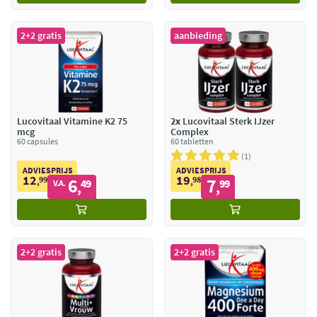
2+2 gratis
aanbieding
Lucovitaal Vitamine K2 75
2x
Lucovitaal Sterk IJzer
mcg
Complex
60 capsules
60 tabletten
1
ADVIESPRIJS
ADVIESPRIJS
12
19
99
6
98
7
,
49
,
99
V.A.
,
,
2+2 gratis
2+2 gratis