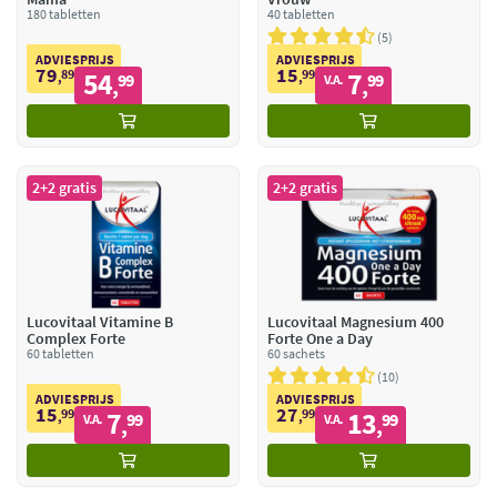
180 tabletten
40 tabletten
5
ADVIESPRIJS
ADVIESPRIJS
79
15
89
54
99
7
,
99
,
99
V.A.
,
,
2+2 gratis
2+2 gratis
Lucovitaal Vitamine B
Lucovitaal Magnesium 400
Complex Forte
Forte One a Day
60 tabletten
60 sachets
10
ADVIESPRIJS
ADVIESPRIJS
15
27
99
7
99
13
,
99
,
99
V.A.
V.A.
,
,