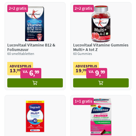
2+2 gratis
2+2 gratis
Lucovitaal Vitamine B12 &
Lucovitaal Vitamine Gummies
Foliumzuur
Multi+ A tot Z
60 smelttabletten
60 Gummies
ADVIESPRIJS
ADVIESPRIJS
13
19
99
6
99
9
,
99
,
99
V.A.
V.A.
,
,
1+1 gratis