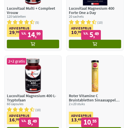
Lucovitaal Multi + Compleet
Lucovitaal Magnesium 400
Vrouw
Forte One a Day
120 tabletten
20 sachets
5
10
ADVIESPRIJS
ADVIESPRIJS
29
10
99
14
99
5
,
99
,
49
V.A.
V.A.
,
,
2+2 gratis
Lucovitaal Magnesium 400 L-
Roter Vitamine C
Tryptofaan
Bruistabletten Sinaasappel
60 capsules
Abrikoos
2 x 20 stuks
10
ADVIESPRIJS
ADVIESPRIJS
16
13
99
8
49
10
,
49
,
55
V.A.
,
,