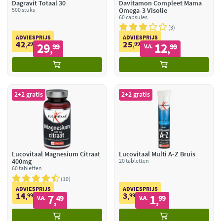
Dagravit Totaal 30
Davitamon Compleet Mama
500 stuks
Omega-3 Visolie
60 capsules
3
ADVIESPRIJS
ADVIESPRIJS
42
25
29
29
99
12
,
99
,
99
V.A.
,
,
2+2 gratis
2+2 gratis
Lucovitaal Magnesium Citraat
Lucovitaal Multi A-Z Bruis
400mg
20 tabletten
60 tabletten
10
ADVIESPRIJS
ADVIESPRIJS
14
3
99
7
99
1
,
49
,
99
V.A.
V.A.
,
,