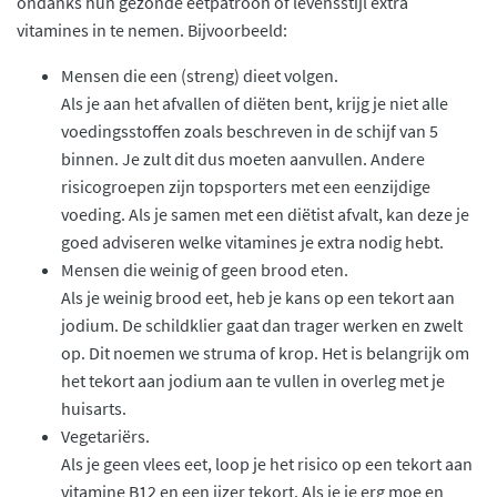
ondanks hun gezonde eetpatroon of levensstijl extra
vitamines in te nemen. Bijvoorbeeld:
Mensen die een (streng) dieet volgen.
Als je aan het afvallen of diëten bent, krijg je niet alle
voedingsstoffen zoals beschreven in de schijf van 5
binnen. Je zult dit dus moeten aanvullen. Andere
risicogroepen zijn topsporters met een eenzijdige
voeding. Als je samen met een diëtist afvalt, kan deze je
goed adviseren welke vitamines je extra nodig hebt.
Mensen die weinig of geen brood eten.
Als je weinig brood eet, heb je kans op een tekort aan
jodium. De schildklier gaat dan trager werken en zwelt
op. Dit noemen we struma of krop. Het is belangrijk om
het tekort aan jodium aan te vullen in overleg met je
huisarts.
Vegetariërs.
Als je geen vlees eet, loop je het risico op een tekort aan
vitamine B12 en een ijzer tekort. Als je je erg moe en