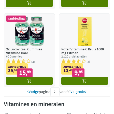
aanbieding
2x
Lucovitaal Gummies
Roter Vitamine C Bruis 1000
Vitamine Haar
mg Citroen
60 Gummies
2 x 20 bruistabletten
3
3
ADVIESPRIJS
ADVIESPRIJS
39
13
98
15
49
9
,
99
,
95
,
,
pagina
van 69
Vorige
Volgende
Vitamines en mineralen