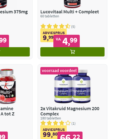
nesium 375mg
Lucovitaal Multi + Compleet
60 tabletten
5
ADVIESPRIJS
9
,
99
4
99
99
,
V.A.
voorraad voordeel
tamine
2x
Vitakruid Magnesium 200
A tot Z
Complex
180 tabletten
1
ADVIESPRIJS
99
,
80
66
99
22
,