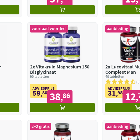
voorraad voordeel
aanbieding
r
2x
Vitakruid Magnesium 150
2x
Lucovitaal Mu
Bisglycinaat
Compleet Man
90 tabletten
40 tabletten
5
ADVIESPRIJS
ADVIESPRIJS
59
31
,
80
,
98
38
12
86
,
,
2+2 gratis
aanbieding