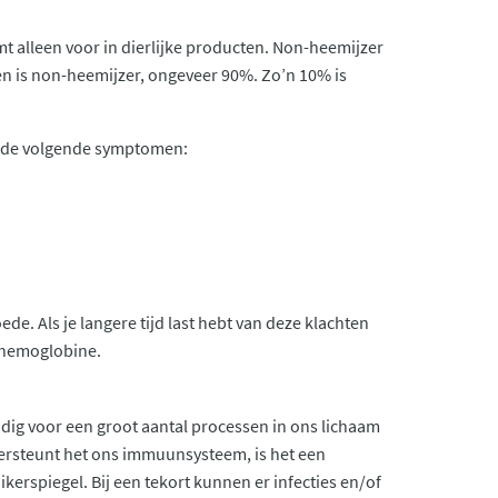
mt alleen voor in dierlijke producten. Non-heemijzer
ten is non-heemijzer, ongeveer 90%. Zo’n 10% is
aan de volgende symptomen:
e. Als je langere tijd last hebt van deze klachten
or hemoglobine.
dig voor een groot aantal processen in ons lichaam
dersteunt het ons immuunsysteem, is het een
kerspiegel. Bij een tekort kunnen er infecties en/of