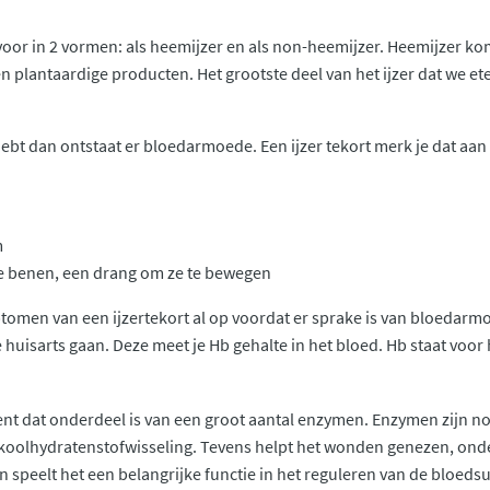
 voor in 2 vormen: als heemijzer en als non-heemijzer. Heemijzer ko
en plantaardige producten. Het grootste deel van het ijzer dat we e
rt hebt dan ontstaat er bloedarmoede. Een ijzer tekort merk je dat 
m
ze benen, een drang om ze te bewegen
omen van een ijzertekort al op voordat er sprake is van bloedarmoed
je huisarts gaan. Deze meet je Hb gehalte in het bloed. Hb staat vo
nt dat onderdeel is van een groot aantal enzymen. Enzymen zijn no
en koolhydratenstofwisseling. Tevens helpt het wonden genezen, on
 speelt het een belangrijke functie in het reguleren van de bloedsui