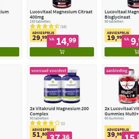
cium
Lucovitaal Magnesium Citraat
Lucovitaal Mag
400mg
Bisglycinaat
150 tabletten
90 tabletten
10
ADVIESPRIJS
ADVIESPRIJS
29
19
,
99
,
99
14
9
99
,
,
V.A.
V.A.
voorraad voordeel
aanbieding
2x
Vitakruid Magnesium 200
2x
Lucovitaal Vi
Complex
Gummies Multi+ 
90 tabletten
60 Gummies
1
ADVIESPRIJS
ADVIESPRIJS
51
39
,
80
,
98
37
15
36
,
,