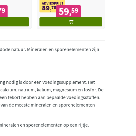
ADVIESPRIJS
89
,
78
59
79
59
,
 dode natuur. Mineralen en sporenelementen zijn
ling nodig is door een voedingssupplement. Het
 calcium, natrium, kalium, magnesium en fosfor. De
 een tekort hebben aan bepaalde voedingsstoffen.
dit van de meeste mineralen en sporenelementen
mineralen en sporenelementen op een rijtje.