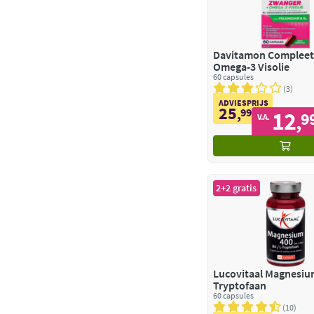
Davitamon Complee
Omega-3 Visolie
60 capsules
3
ADVIESPRIJS
25
,
99
12
9
,
V.A.
2+2 gratis
Lucovitaal Magnesium
Tryptofaan
60 capsules
10