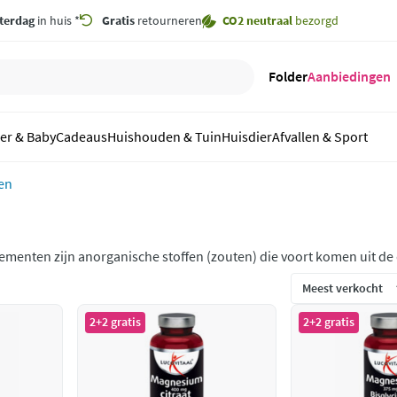
terdag
in huis *
Gratis
retourneren
CO2 neutraal
bezorgd
Folder
Aanbiedingen
er & Baby
Cadeaus
Huishouden & Tuin
Huisdier
Afvallen & Sport
en
menten zijn anorganische stoffen (zouten) die voort komen uit de
elangrijke voedingsstoffen voor het lichaam die het lichaam niet 
2+2 gratis
2+2 gratis