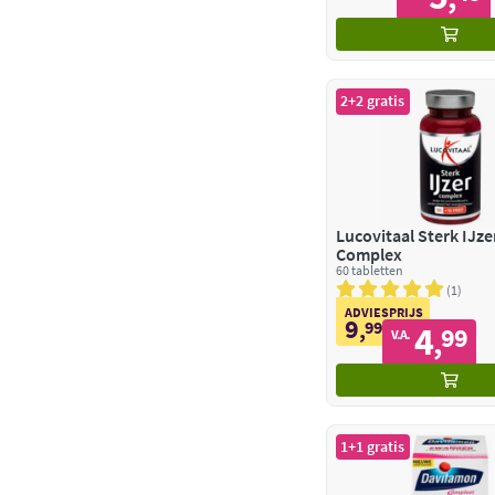
2+2 gratis
Lucovitaal Sterk IJze
Complex
60 tabletten
1
ADVIESPRIJS
9
,
99
4
99
,
V.A.
1+1 gratis