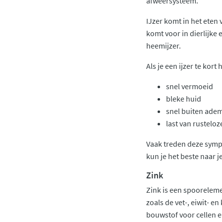
afweersysteem.
IJzer komt in het eten
komt voor in dierlijke 
heemijzer.
Als je een ijzer te ko
snel vermoeid
bleke huid
snel buiten ade
last van rustelo
Vaak treden deze sympt
kun je het beste naar 
Zink
Zink is een spooreleme
zoals de vet-, eiwit- 
bouwstof voor cellen en