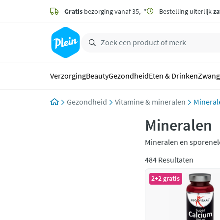
naar
hoofdinhoud
Gratis
bezorging vanaf 35,- *
Bestelling uiterlijk
za
zoeken
Verzorging
Beauty
Gezondheid
Eten & Drinken
Zwang
Gezondheid
Vitamine & mineralen
Mineral
Mineralen
Mineralen en sporenele
sporenelementen zijn b
484 Resultaten
2+2 gratis