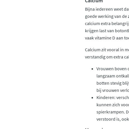
Calcium
Bijna iedereen weet da
goede werking van de z
calcium extra belangri
krijgen last van boton
vaak vitamine D aan t
Calcium zit vooral in 
verstandig om extra cal
Vrouwen boven d
langzaam ontkalk
botten stevig bl
bij vrouwen verl
Kinderen: versch
kunnen zich voor
spierkrampen. De
verstoord is, oo