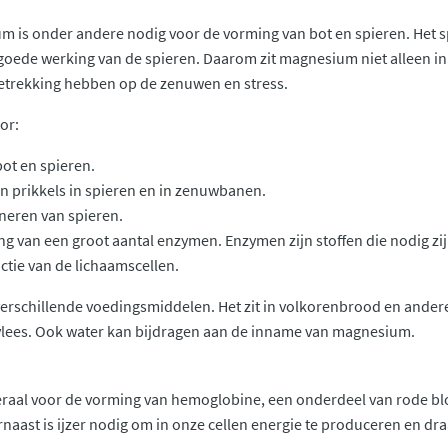
 is onder andere nodig voor de vorming van bot en spieren. Het sp
goede werking van de spieren. Daarom zit magnesium niet alleen i
etrekking hebben op de zenuwen en stress.
or:
ot en spieren.
n prikkels in spieren en in zenuwbanen.
neren van spieren.
g van een groot aantal enzymen. Enzymen zijn stoffen die nodig zi
tie van de lichaamscellen.
verschillende voedingsmiddelen. Het zit in volkorenbrood en ande
lees. Ook water kan bijdragen aan de inname van magnesium.
neraal voor de vorming van hemoglobine, een onderdeel van rode bl
naast is ijzer nodig om in onze cellen energie te produceren en dra