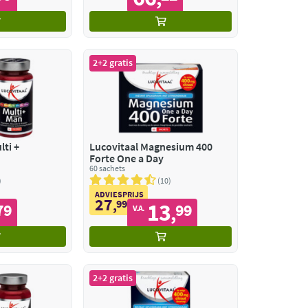
2+2 gratis
lti +
Lucovitaal Magnesium 400
Forte One a Day
60 sachets
10
ADVIESPRIJS
27
,
99
13
79
99
,
V.A.
2+2 gratis