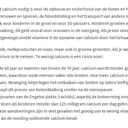
t calcium nodig is voor de opbouw en onderhoud van de boten en het
enuwen en spieren, de bloedstolling en het transport van andere 
jk voor kinderen in de groei en voor 50-plussers. Kinderen groeien
tkalking, dit geld vooral voor vrouwen in de overgang. Als je een v
oegevoegd omdat vitamine D de opname van calcium door het licha
melk, melkproducten en kaas, maar ook in groene groenten. Als je we
cium in te nemen. Te weinig calcium is een risico voor:
e 50 jaar en mannen van boven de 70 jaar: calcium wordt minder 
en, waardoor oude mensen vaker iets breken. Hoe meer calcium er op
ijven. Beweging helpt tegen het ontkalken van botten op latere leeft
oopt dit proces van botontkalking sneller na de menopauze.
ijnselen van de Engelse ziekte (rachitis), waarbij de botvorming on
doen als kinderen minder dan 125 milligram calcium per dag gebr
ze aandoeningen zijn in veel gevallen het gevolg van te weinig v
k als de voeding voldoende calcium bevat.