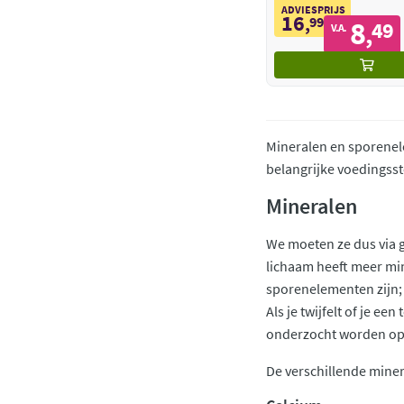
ADVIESPRIJS
16
,
99
8
49
,
V.A.
Mineralen en sporenel
belangrijke voedingsst
Mineralen
We moeten ze dus via g
lichaam heeft meer min
sporenelementen zijn;
Als je twijfelt of je 
onderzocht worden op 
De verschillende miner