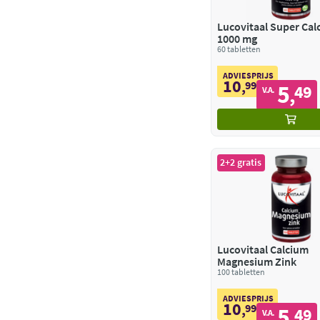
Lucovitaal Super Cal
1000 mg
60 tabletten
ADVIESPRIJS
10
,
99
5
49
,
V.A.
2+2 gratis
Lucovitaal Calcium
Magnesium Zink
100 tabletten
ADVIESPRIJS
10
,
99
5
49
,
V.A.