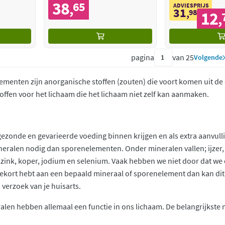
38
65
,
ADVIESPRIJS
31
,
98
12
,
pagina
van 25
Volgende
ementen zijn anorganische stoffen (zouten) die voort komen uit de
offen voor het lichaam die het lichaam niet zelf kan aanmaken.
ezonde en gevarieerde voeding binnen krijgen en als extra aanvul
eralen nodig dan sporenelementen. Onder mineralen vallen; ijzer,
 zink, koper, jodium en selenium. Vaak hebben we niet door dat we
een tekort hebt aan een bepaald mineraal of sporenelement dan kan 
verzoek van je huisarts.
alen hebben allemaal een functie in ons lichaam. De belangrijkste 