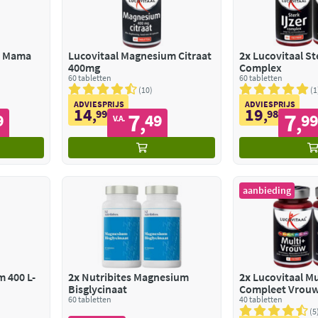
t Mama
Lucovitaal Magnesium Citraat
2x
Lucovitaal St
400mg
Complex
60 tabletten
60 tabletten
10
1
ADVIESPRIJS
ADVIESPRIJS
14
19
,
99
,
98
7
7
9
49
9
,
,
V.A.
aanbieding
 400 L-
2x
Nutribites Magnesium
2x
Lucovitaal Mu
Bisglycinaat
Compleet Vrou
60 tabletten
40 tabletten
5