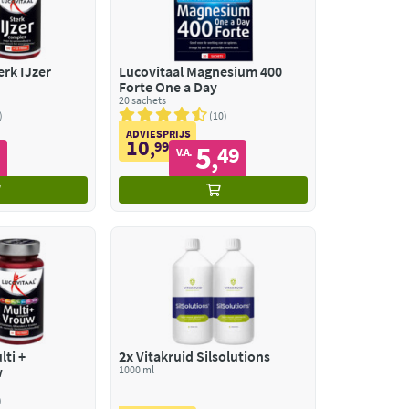
erk IJzer
Lucovitaal Magnesium 400
Forte One a Day
20 sachets
10
ADVIESPRIJS
10
,
99
5
9
49
,
V.A.
lti +
2x
Vitakruid Silsolutions
w
1000 ml