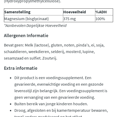
(Hydroxypropylmethylcellulose).
Samenstelling
Hoeveelheid
%ADH
Magnesium (bisglycinaat)
375 mg
100%
*Aanbevolen Dagelijkse Hoeveelheid
Allergenen Informatie
Bevat geen: Melk (lactose), gluten, noten, pinda's, ei, soja,
schaaldieren, weekdieren, selderij, mosterd, lupine,
sesamzaad en sulfiet. Zoutvrij.
Extra informatie
Dit product is een voedingssupplement. Een
gevarieerde, evenwichtige voeding en een gezonde
levensstijl zijn belangrijk. Een voedingssupplement is
geen vervanging van een gevarieerde voeding.
Buiten bereik van jonge kinderen houden.
Droog, afgesloten en bij kamertemperatuur bewaren,
tenzij anders geadviseerd op het etiket.