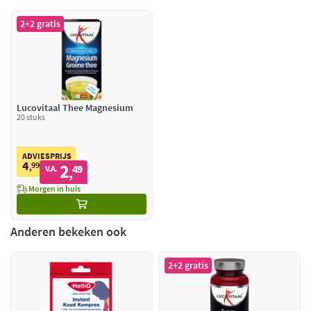
2+2 gratis
Lucovitaal Thee Magnesium
20 stuks
ADVIESPRIJS
4
99
2
,
49
V.A.
,
Morgen in huis
Anderen bekeken ook
2+2 gratis