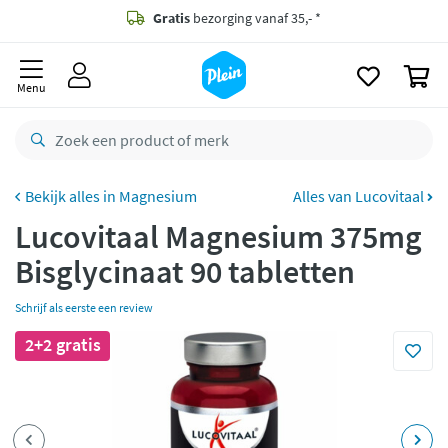
naar
oofdinhoud
Gratis
bezorging vanaf 35,- *
zoeken
0
Voor
23.59u
besteld,
morgen
in huis *
Menu
Gratis
retourneren
8,8/10
Goed
CO2 neutraal
bezorgd
Magnesium
Alles van Lucovitaal
Lucovitaal Magnesium 375mg
Betaal met Klarna
Bisglycinaat 90 tabletten
Schrijf als eerste een review
2+2 gratis