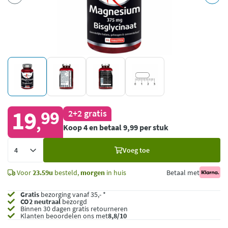
19
99
2+2 gratis
,
Koop 4 en betaal 9,99 per stuk
Voeg
Voeg toe
toe
Voor
23.59u
besteld,
morgen
in huis
Betaal met
Gratis
bezorging vanaf 35,- *
CO2 neutraal
bezorgd
Binnen 30 dagen gratis retourneren
Klanten beoordelen ons met
8,8/10