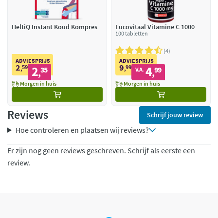
HeltiQ Instant Koud Kompres
Lucovitaal Vitamine C 1000
100 tabletten
4
ADVIESPRIJS
ADVIESPRIJS
2
9
59
2
99
4
,
35
,
99
V.A.
,
,
Morgen in huis
Morgen in huis
Reviews
Schrijf jouw review
Hoe controleren en plaatsen wij reviews?
Er zijn nog geen reviews geschreven. Schrijf als eerste een
review.