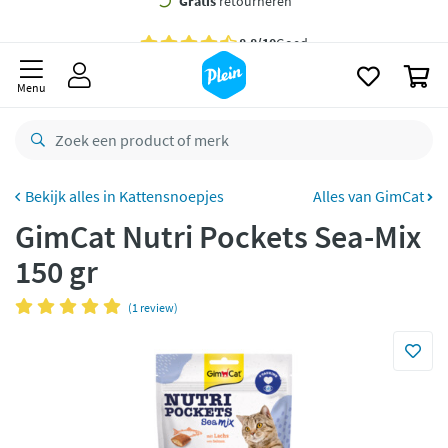
naar
oofdinhoud
Gratis
bezorging vanaf 35,- *
zoeken
0
Voor
23.59u
besteld,
morgen
in huis *
Menu
Gratis
retourneren
8,8/10
Goed
CO2 neutraal
bezorgd
Kattensnoepjes
Alles van GimCat
GimCat Nutri Pockets Sea-Mix
Betaal met Klarna
150 gr
(1 review)