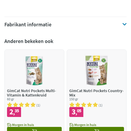
Fabrikant informatie
Anderen bekeken ook
GimCat Nutri Pockets Multi-
GimCat Nutri Pockets Country-
Vitamin & Kattenkruid
Mix
60 gr
150 gr
1
1
2
3
35
05
,
,
Morgen in huis
Morgen in huis