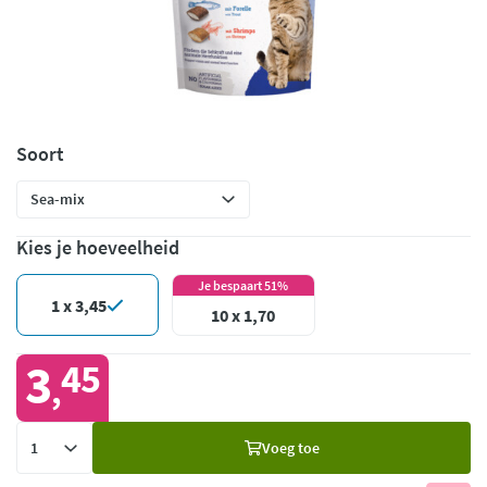
Soort
Kies je hoeveelheid
Je bespaart 51%
1 x 3,45
10 x 1,70
3
45
,
Voeg
Voeg toe
toe