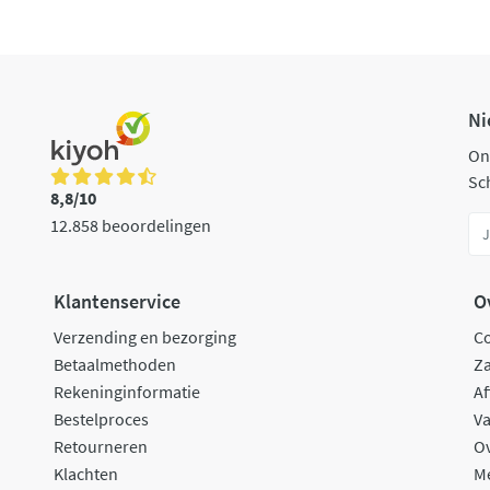
Ni
On
Sch
8,8/10
12.858 beoordelingen
Klantenservice
O
Verzending en bezorging
C
Betaalmethoden
Za
Rekeninginformatie
Af
Bestelproces
Va
Retourneren
O
Klachten
M