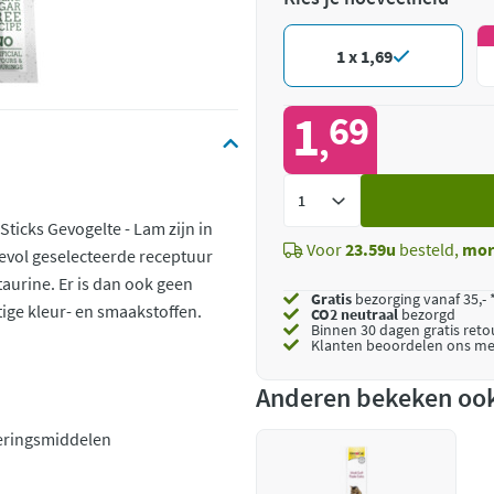
1 x 1,69
1
69
,
Voeg
toe
 Sticks Gevogelte - Lam zijn in
Voor
23.59u
besteld,
mor
fdevol geselecteerde receptuur
taurine. Er is dan ook geen
Gratis
bezorging vanaf 35,- 
ige kleur- en smaakstoffen.
CO2 neutraal
bezorgd
Binnen 30 dagen gratis ret
Klanten beoordelen ons me
Anderen bekeken oo
eringsmiddelen