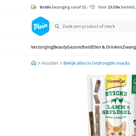
naar
hoofdinhoud
Gratis
bezorging vanaf 35,- *
Voor
23.59u
besteld
zoeken
Verzorging
Beauty
Gezondheid
Eten & Drinken
Zwang
Huisdier
Gedroogde snacks