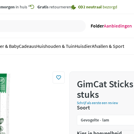
,
morgen
in huis *
Gratis
retourneren
CO2 neutraal
bezorgd
Folder
Aanbiedingen
er & Baby
Cadeaus
Huishouden & Tuin
Huisdier
Afvallen & Sport
GimCat Sticks
stuks
Schrijf als eerste een review
Soort
Kies je hoeveelheid