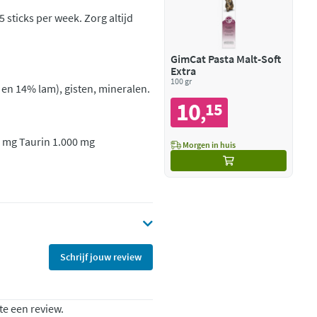
 sticks per week. Zorg altijd
GimCat Pasta Malt-Soft
Extra
100 gr
 en 14% lam), gisten, mineralen.
10
15
,
,0 mg Taurin 1.000 mg
Morgen in huis
Schrijf jouw review
te een review.