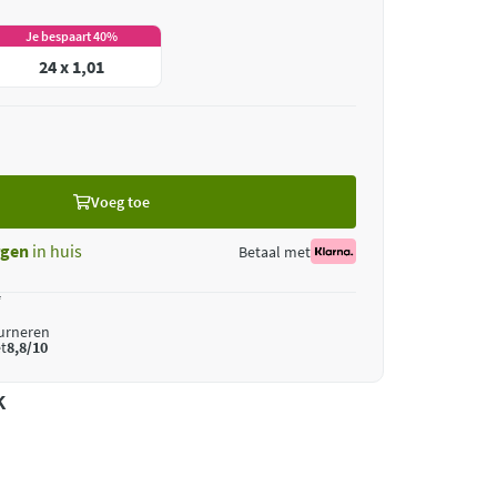
Je bespaart 40%
24 x 1,01
Voeg toe
gen
in huis
Betaal met
*
ourneren
t
8,8/10
k