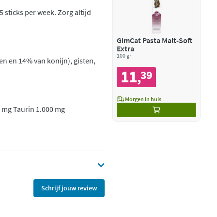
 sticks per week. Zorg altijd
GimCat Pasta Malt-Soft
Extra
100 gr
en en 14% van konijn), gisten,
11
39
,
Morgen in huis
,0 mg Taurin 1.000 mg
Schrijf jouw review