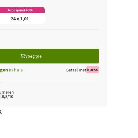
Je bespaart 40%
24 x 1,01
Voeg toe
gen
in huis
Betaal met
*
ourneren
t
8,8/10
k