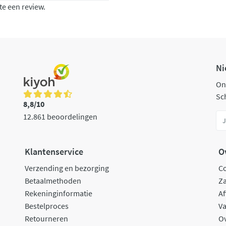
te een review.
Ni
On
Sch
8,8/10
12.861 beoordelingen
Klantenservice
O
Verzending en bezorging
C
Betaalmethoden
Za
Rekeninginformatie
Af
Bestelproces
Va
Retourneren
O