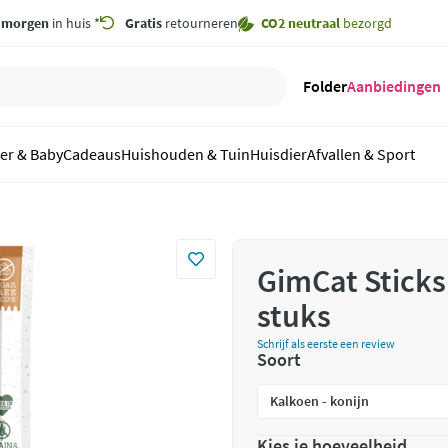
,
morgen
in huis *
Gratis
retourneren
CO2 neutraal
bezorgd
Folder
Aanbiedingen
er & Baby
Cadeaus
Huishouden & Tuin
Huisdier
Afvallen & Sport
GimCat Sticks
stuks
Schrijf als eerste een review
Soort
Kies je hoeveelheid