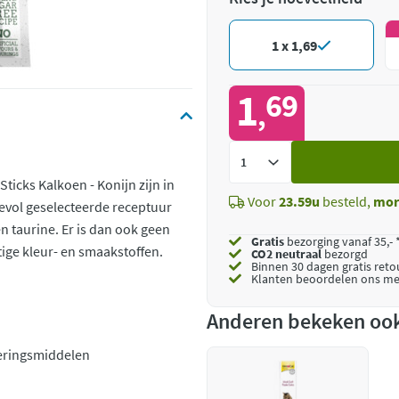
1 x 1,69
1
69
,
Voeg
toe
Sticks Kalkoen - Konijn zijn in
Voor
23.59u
besteld,
mor
fdevol geselecteerde receptuur
n taurine. Er is dan ook geen
Gratis
bezorging vanaf 35,- 
ige kleur- en smaakstoffen.
CO2 neutraal
bezorgd
Binnen 30 dagen gratis ret
Klanten beoordelen ons me
Anderen bekeken oo
eringsmiddelen