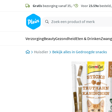
naar
hoofdinhoud
Gratis
bezorging vanaf 35,- *
Voor
23.59u
besteld
zoeken
Verzorging
Beauty
Gezondheid
Eten & Drinken
Zwang
Huisdier
Gedroogde snacks