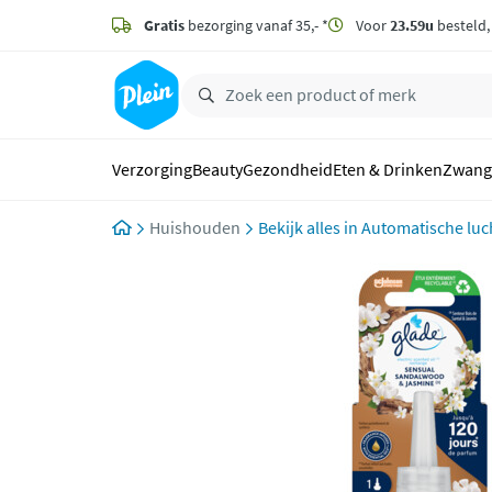
naar
hoofdinhoud
Gratis
bezorging vanaf 35,- *
Voor
23.59u
besteld
zoeken
Verzorging
Beauty
Gezondheid
Eten & Drinken
Zwang
Huishouden
Automatische luch