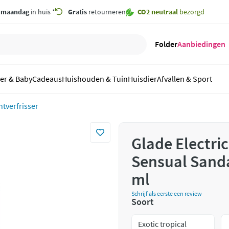
,
maandag
in huis *
Gratis
retourneren
CO2 neutraal
bezorgd
Folder
Aanbiedingen
er & Baby
Cadeaus
Huishouden & Tuin
Huisdier
Afvallen & Sport
tverfrisser
Glade Electric
Sensual Sand
ml
Schrijf als eerste een review
Soort
Exotic tropical