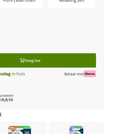
Pure clean linen
Relaxing zen
Voeg toe
ndag
in huis
Betaal met
*
ourneren
t
8,8/10
k