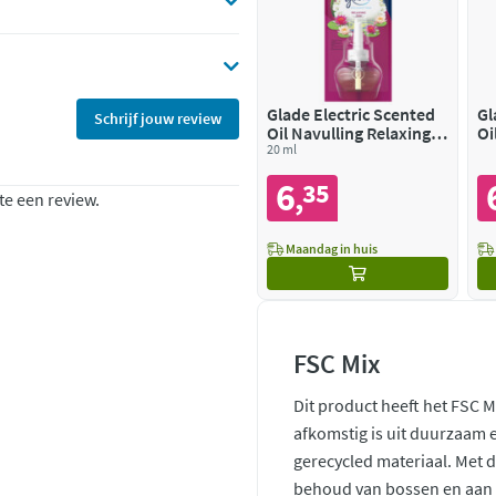
Glade Electric Scented
Gl
Schrijf jouw review
Oil Navulling Relaxing
Oi
Zen
20 ml
Sa
6
35
,
te een review.
Maandag in huis
FSC Mix
Dit product heeft het FSC M
afkomstig is uit duurzaam
gerecycled materiaal. Met 
behoud van bossen en aan d