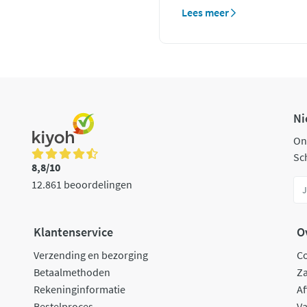
Lees meer
Ni
On
Sch
8,8/10
12.861 beoordelingen
Klantenservice
O
Verzending en bezorging
C
Betaalmethoden
Za
Rekeninginformatie
Af
Bestelproces
Va