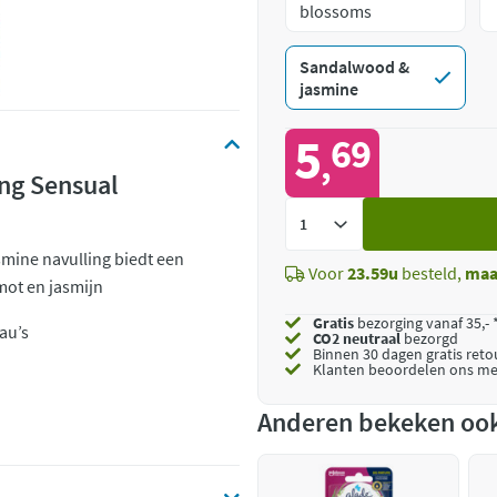
blossoms
Sandalwood &
jasmine
5
69
,
ing Sensual
Voeg
toe
smine navulling biedt een
Voor
23.59u
besteld,
maa
ot en jasmijn
Gratis
bezorging vanaf 35,- 
eau’s
CO2 neutraal
bezorgd
Binnen 30 dagen gratis ret
Klanten beoordelen ons me
Anderen bekeken oo