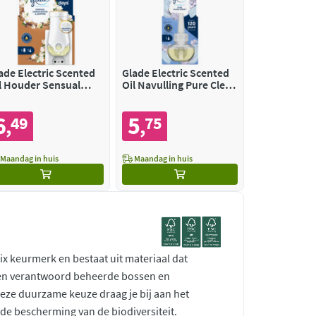
ade Electric Scented
Glade Electric Scented
l Houder Sensual
Oil Navulling Pure Clean
ndalwood & Jasmine
Linen
6
5
49
75
,
,
Maandag in huis
Maandag in huis
ix keurmerk en bestaat uit materiaal dat
 en verantwoord beheerde bossen en
deze duurzame keuze draag je bij aan het
e bescherming van de biodiversiteit.