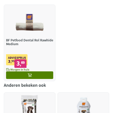
BF Petfood Dental Rol Rawhide
Medium
ADVIESPRIJS
3
95
3
,
69
,
Morgen in huis
Anderen bekeken ook