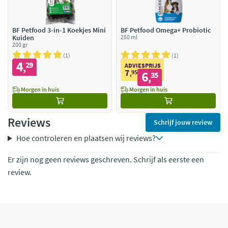
BF Petfood 3-in-1 Koekjes Mini
BF Petfood Omega+ Probiotic
Kuiden
250 ml
200 gr
1
1
4
29
,
ADVIESPRIJS
7
95
6
,
35
,
Morgen in huis
Morgen in huis
Reviews
Schrijf jouw review
Hoe controleren en plaatsen wij reviews?
Er zijn nog geen reviews geschreven. Schrijf als eerste een
review.