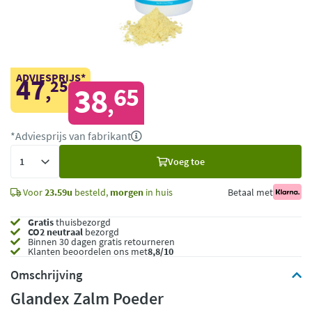
ADVIESPRIJS*
47
25
,
38
65
,
*Adviesprijs van fabrikant
Voeg
Voeg toe
toe
Voor
23.59u
besteld,
morgen
in huis
Betaal met
Gratis
thuisbezorgd
CO2 neutraal
bezorgd
Binnen 30 dagen gratis retourneren
Klanten beoordelen ons met
8,8/10
Omschrijving
Glandex Zalm Poeder