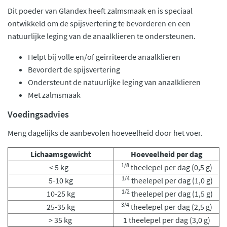
Dit poeder van Glandex heeft zalmsmaak en is speciaal
ontwikkeld om de spijsvertering te bevorderen en een
natuurlijke leging van de anaalklieren te ondersteunen.
Helpt bij volle en/of geirriteerde anaalklieren
Bevordert de spijsvertering
Ondersteunt de natuurlijke leging van anaalklieren
Met zalmsmaak
Voedingsadvies
Meng dagelijks de aanbevolen hoeveelheid door het voer.
Lichaamsgewicht
Hoeveelheid per dag
1/8
< 5 kg
theelepel per dag (0,5 g)
1/4
5-10 kg
theelepel per dag (1,0 g)
1/2
10-25 kg
theelepel per dag (1,5 g)
3/4
25-35 kg
theelepel per dag (2,5 g)
> 35 kg
1 theelepel per dag (3,0 g)