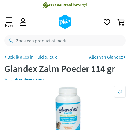
naar
Gratis
bezorging vanaf 35,- *
oofdinhoud
zoeken
Voor
23.59u
besteld,
morgen
in huis *
0
Menu
Gratis
retourneren
8,8/10
Goed
CO2 neutraal
bezorgd
Huid & jeuk
Alles van Glandex
Betaal met Klarna
Glandex Zalm Poeder 114 gr
Schrijf als eerste een review