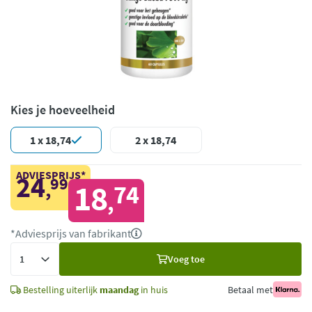
Kies je hoeveelheid
1 x 18,74
2 x 18,74
ADVIESPRIJS*
24
99
,
18
74
,
*Adviesprijs van fabrikant
Voeg
Voeg toe
toe
Bestelling uiterlijk
maandag
in huis
Betaal met