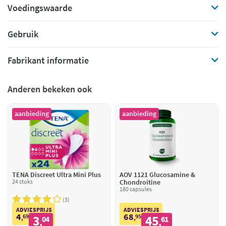
Voedingswaarde
Gebruik
Fabrikant informatie
Anderen bekeken ook
aanbieding
aanbieding
TENA Discreet Ultra Mini Plus
AOV 1121 Glucosamine &
24 stuks
Chondroitine
180 capsules
3
ADVIESPRIJS
ADVIESPRIJS
4
68
69
3
95
45
,
04
,
61
,
,