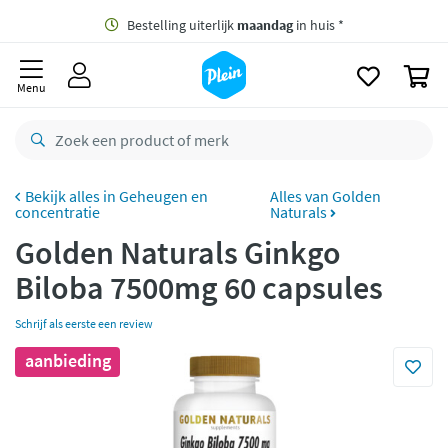
naar
oofdinhoud
Gratis
bezorging vanaf 35,- *
zoeken
0
Bestelling uiterlijk
maandag
in huis *
Menu
Gratis
retourneren
8,8/10
Goed
CO2 neutraal
bezorgd
Geheugen en
Alles van Golden
concentratie
Naturals
Betaal met Klarna
Golden Naturals Ginkgo
Biloba 7500mg 60 capsules
Schrijf als eerste een review
aanbieding