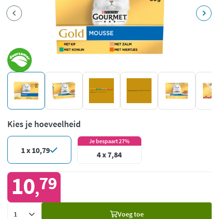
Kies je hoeveelheid
Je bespaart 27%
1 x 10,79
4 x 7,84
10
79
,
Voeg
Voeg toe