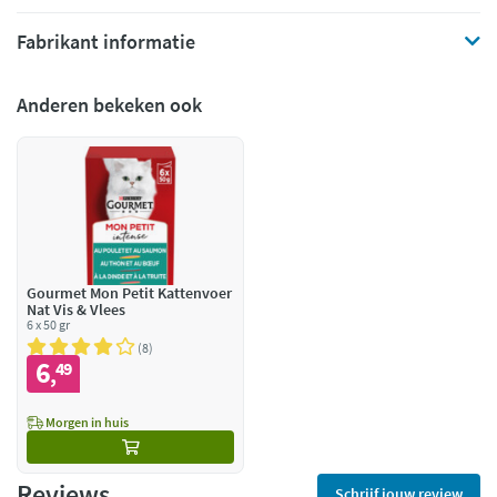
Fabrikant informatie
Anderen bekeken ook
Gourmet Mon Petit Kattenvoer
Nat Vis & Vlees
6 x 50 gr
8
6
49
,
Morgen in huis
Reviews
Schrijf jouw review