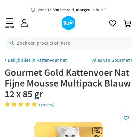
naar
oofdinhoud
Gratis
bezorging vanaf 35,- *
zoeken
0
Voor
23.59u
besteld,
morgen
in huis *
Menu
Gratis
retourneren
8,8/10
Goed
CO2 neutraal
bezorgd
Kattenvoer nat
Alles van Gourmet
Gourmet Gold Kattenvoer Nat
Betaal met Klarna
Fijne Mousse Multipack Blauw
12 x 85 gr
(1 review)