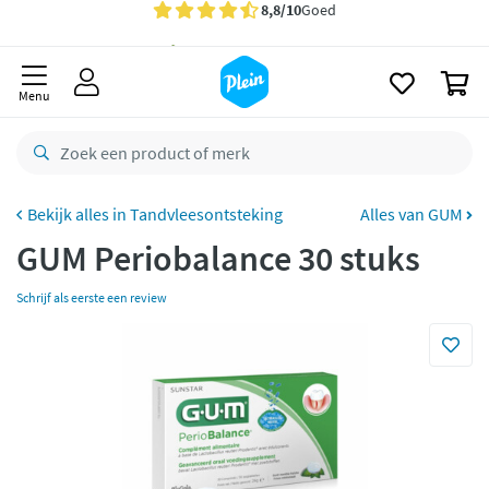
naar
oofdinhoud
Gratis
bezorging vanaf 35,- *
zoeken
0
Voor
23.59u
besteld,
morgen
in huis *
Menu
Gratis
retourneren
8,8/10
Goed
CO2 neutraal
bezorgd
Tandvleesontsteking
Alles van GUM
GUM Periobalance 30 stuks
Betaal met Klarna
Schrijf als eerste een review