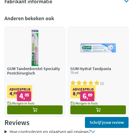
Fabrikant informatie
Anderen bekeken ook
GUM Tandenborstel Specialty
GUM Hydral Tandpasta
Postchirurgisch
75 ml
1
ADVIESPRIJS
ADVIESPRIJS
4
8
89
4
09
6
,
05
,
69
,
,
Morgen in huis
Morgen in huis
Reviews
Schrijf jouw review
Hoe controleren en plaatsen wij reviews?