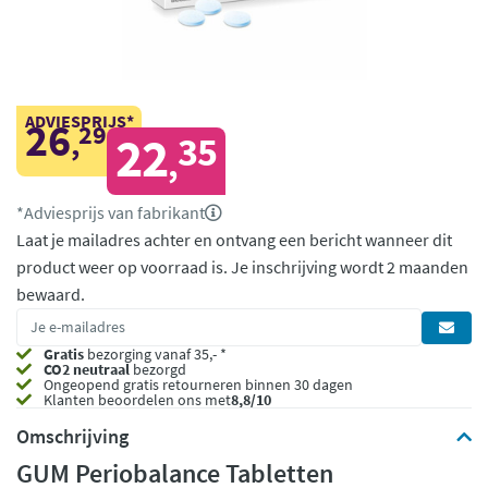
ADVIESPRIJS*
26
29
,
22
35
,
*Adviesprijs van fabrikant
Laat je mailadres achter en ontvang een bericht wanneer dit
product weer op voorraad is.
Je inschrijving wordt 2 maanden
bewaard.
Gratis
bezorging vanaf 35,- *
CO2 neutraal
bezorgd
Ongeopend
gratis retourneren binnen 30 dagen
Klanten beoordelen ons met
8,8/10
Omschrijving
GUM Periobalance Tabletten