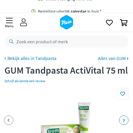
naar
oofdinhoud
Gratis
bezorging vanaf 35,- *
zoeken
0
Bestelling uiterlijk
zaterdag
in huis *
Menu
Gratis
retourneren
8,8/10
Goed
CO2 neutraal
bezorgd
Tandpasta
Alles van GUM
GUM Tandpasta ActiVital 75 ml
Betaal met Klarna
Schrijf als eerste een review