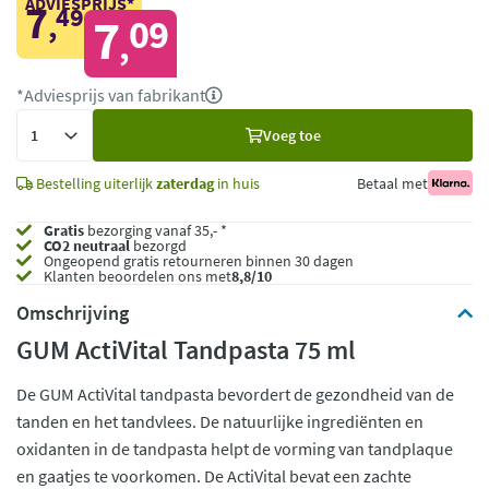
ADVIESPRIJS*
7
49
,
7
09
,
*Adviesprijs van fabrikant
Voeg
Voeg toe
toe
Bestelling uiterlijk
zaterdag
in huis
Betaal met
Gratis
bezorging vanaf 35,- *
CO2 neutraal
bezorgd
Ongeopend
gratis retourneren binnen 30 dagen
Klanten beoordelen ons met
8,8/10
Omschrijving
GUM ActiVital Tandpasta 75 ml
De GUM ActiVital tandpasta bevordert de gezondheid van de
tanden en het tandvlees. De natuurlijke ingrediënten en
oxidanten in de tandpasta helpt de vorming van tandplaque
en gaatjes te voorkomen. De ActiVital bevat een zachte