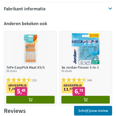
Fabrikant informatie
Anderen bekeken ook
TePe EasyPick Maat XS/S
3x
Jordan Flosser 3-in-1
36 stuks
50 stuks
22
44
ADVIESPRIJS
ADVIESPRIJS
7
11
29
5
97
6
,
45
,
73
,
,
Reviews
Schrijf jouw review