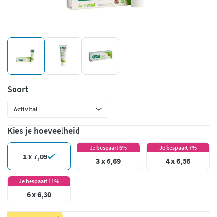
Soort
Kies je hoeveelheid
Je bespaart 6%
Je bespaart 7%
1 x 7,09
3 x 6,69
4 x 6,56
Je bespaart 11%
6 x 6,30