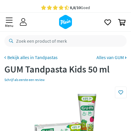
naar
oofdinhoud
Gratis
bezorging vanaf 35,- *
zoeken
0
Voor
23.59u
besteld,
maandag
in huis *
Menu
Gratis
retourneren
8,8/10
Goed
CO2 neutraal
bezorgd
Tandpastas
Alles van GUM
GUM Tandpasta Kids 50 ml
Betaal met Klarna
Schrijf als eerste een review