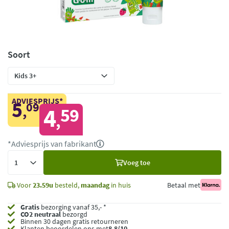
Soort
ADVIESPRIJS*
5
09
,
4
59
,
*Adviesprijs van fabrikant
Voeg
Voeg toe
toe
Voor
23.59u
besteld,
maandag
in huis
Betaal met
Gratis
bezorging vanaf 35,- *
CO2 neutraal
bezorgd
Binnen 30 dagen gratis retourneren
Klanten beoordelen ons met
8,8/10