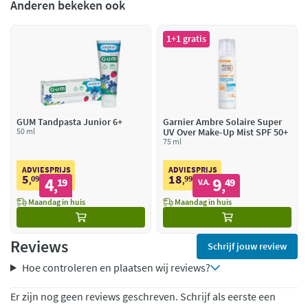
Anderen bekeken ook
1+1 gratis
GUM Tandpasta Junior 6+
Garnier Ambre Solaire Super
50 ml
UV Over Make-Up Mist SPF 50+
75 ml
ADVIESPRIJS
ADVIESPRIJS
5
18
09
4
99
9
,
19
,
49
V.A.
,
,
Maandag in huis
Maandag in huis
Reviews
Schrijf jouw review
Hoe controleren en plaatsen wij reviews?
Er zijn nog geen reviews geschreven. Schrijf als eerste een