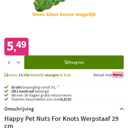
5
49
,
Voeg
Voeg toe
toe
Voor
23.59u
besteld,
morgen
in huis
Betaal met
Gratis
bezorging vanaf 35,- *
CO2 neutraal
bezorgd
Binnen 30 dagen gratis retourneren
Klanten beoordelen ons met
8,8/10
Omschrijving
Happy Pet Nuts For Knots Werpstaaf 29
cm