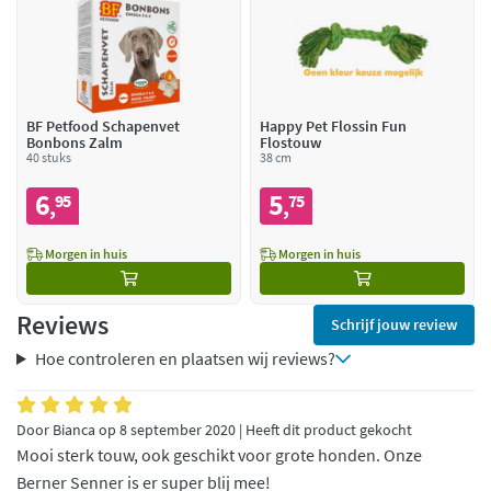
BF Petfood Schapenvet
Happy Pet Flossin Fun
Bonbons Zalm
Flostouw
40 stuks
38 cm
6
5
95
75
,
,
Morgen in huis
Morgen in huis
Reviews
Schrijf jouw review
Hoe controleren en plaatsen wij reviews?
Door Bianca op 8 september 2020 | Heeft dit product gekocht
Mooi sterk touw, ook geschikt voor grote honden. Onze
Berner Senner is er super blij mee!