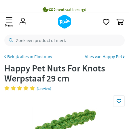
naar
Gratis
bezorging vanaf 35,- *
oofdinhoud
zoeken
Voor
23.59u
besteld,
morgen
in huis *
0
Menu
Gratis
retourneren
8,8/10
Goed
CO2 neutraal
bezorgd
Flostouw
Alles van Happy Pet
Betaal met Klarna
Happy Pet Nuts For Knots
Werpstaaf 29 cm
(1 review)