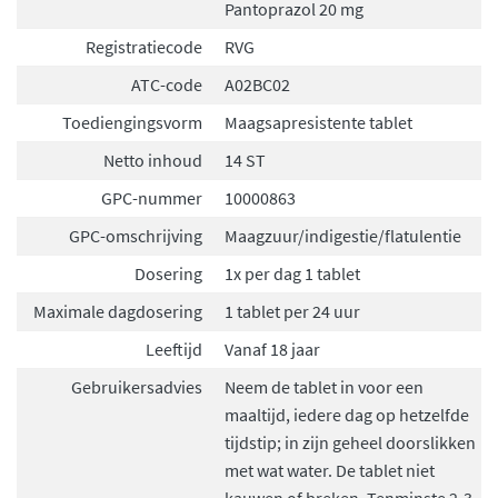
Pantoprazol 20 mg
Registratiecode
RVG
ATC-code
A02BC02
Toediengingsvorm
Maagsapresistente tablet
Netto inhoud
14 ST
GPC-nummer
10000863
GPC-omschrijving
Maagzuur/indigestie/flatulentie
Dosering
1x per dag 1 tablet
Maximale dagdosering
1 tablet per 24 uur
Leeftijd
Vanaf 18 jaar
Gebruikersadvies
Neem de tablet in voor een
maaltijd, iedere dag op hetzelfde
tijdstip; in zijn geheel doorslikken
met wat water. De tablet niet