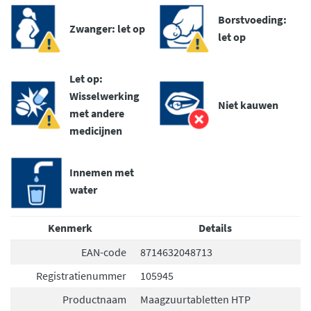
Borstvoeding:
Zwanger: let op
let op
Let op:
Wisselwerking
Niet kauwen
met andere
medicijnen
Innemen met
water
Kenmerk
Details
EAN-code
8714632048713
Registratienummer
105945
Productnaam
Maagzuurtabletten HTP