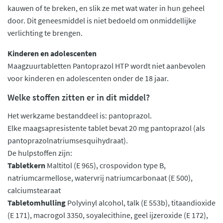
kauwen of te breken, en slik ze met wat water in hun geheel
door. Dit geneesmiddel is niet bedoeld om onmiddellijke
verlichting te brengen.
Kinderen en adolescenten
Maagzuurtabletten Pantoprazol HTP wordt niet aanbevolen
voor kinderen en adolescenten onder de 18 jaar.
Welke stoffen zitten er in dit middel?
Het werkzame bestanddeel is: pantoprazol.
Elke maagsapresistente tablet bevat 20 mg pantoprazol (als
pantoprazolnatriumsesquihydraat).
De hulpstoffen zijn:
Tabletkern
Maltitol (E 965), crospovidon type B,
natriumcarmellose, watervrij natriumcarbonaat (E 500),
calciumstearaat
Tabletomhulling
Polyvinyl alcohol, talk (E 553b), titaandioxide
(E 171), macrogol 3350, soyalecithine, geel ijzeroxide (E 172),