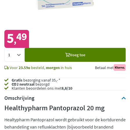
5
49
,
Voeg
Voeg toe
toe
Voor
23.59u
besteld,
morgen
in huis
Betaal met
Gratis
bezorging vanaf 35,- *
CO2 neutraal
bezorgd
Klanten beoordelen ons met
8,8/10
Omschrijving
Healthypharm Pantoprazol 20 mg
Healtypharm Pantoprazol wordt gebruikt voor de kortdurende
behandeling van refluxklachten (bijvoorbeeld brandend