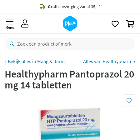
naar
oofdinhoud
Gratis
bezorging vanaf 35,- *
zoeken
0
Voor
23.59u
besteld,
morgen
in huis *
Menu
Gratis
retourneren
8,8/10
Goed
CO2 neutraal
bezorgd
Maag & darm
Alles van Healthypharm
Healthypharm Pantoprazol 20
Betaal met Klarna
mg 14 tabletten