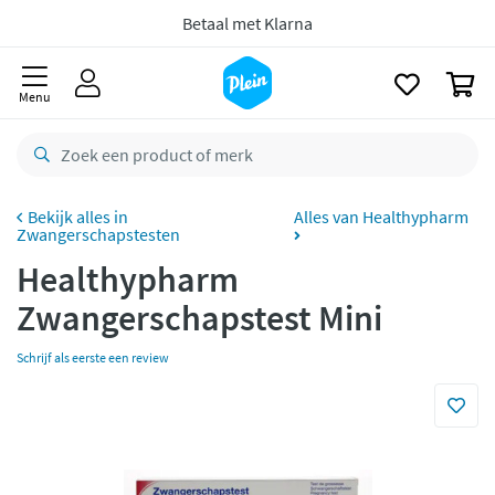
naar
Voor
23.59u
besteld,
morgen
in huis *
oofdinhoud
zoeken
Gratis
retourneren
0
Menu
8,8/10
Goed
CO2 neutraal
bezorgd
Betaal met Klarna
Alles van Healthypharm
Zwangerschapstesten
Healthypharm
Zwangerschapstest Mini
Schrijf als eerste een review