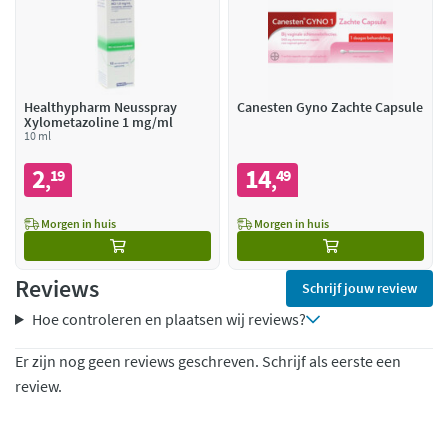
Healthypharm Neusspray
Canesten Gyno Zachte Capsule
Xylometazoline 1 mg/ml
10 ml
2
14
19
49
,
,
Morgen in huis
Morgen in huis
Reviews
Schrijf jouw review
Hoe controleren en plaatsen wij reviews?
Er zijn nog geen reviews geschreven. Schrijf als eerste een
review.