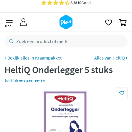
naar
oofdinhoud
Gratis
bezorging vanaf 35,- *
zoeken
0
Bestelling uiterlijk
maandag
in huis *
Menu
Gratis
retourneren
8,8/10
Goed
CO2 neutraal
bezorgd
Kraampakket
Alles van HeltiQ
HeltiQ Onderlegger 5 stuks
Betaal met Klarna
Schrijf als eerste een review