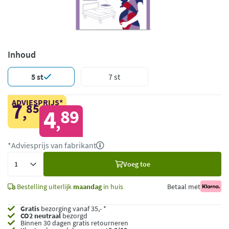
Inhoud
5 st
7 st
ADVIESPRIJS*
7
85
,
4
89
,
*Adviesprijs van fabrikant
Voeg
Voeg toe
toe
Bestelling uiterlijk
maandag
in huis
Betaal met
Gratis
bezorging vanaf 35,- *
CO2 neutraal
bezorgd
Binnen 30 dagen gratis retourneren