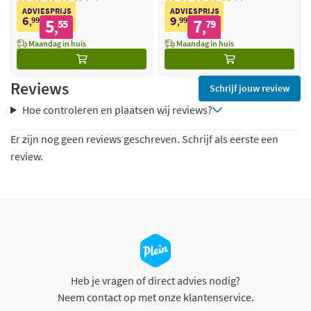
ADVIESPRIJS
ADVIESPRIJS
6
9
99
5
99
7
,
55
,
79
,
,
Maandag in huis
Maandag in huis
Reviews
Schrijf jouw review
Hoe controleren en plaatsen wij reviews?
Er zijn nog geen reviews geschreven. Schrijf als eerste een
review.
Heb je vragen of direct advies nodig?
Neem contact op met onze klantenservice.