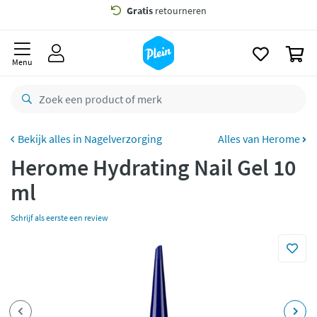
naar
oofdinhoud
Gratis
bezorging vanaf 35,- *
zoeken
0
Voor
23.59u
besteld,
maandag
in huis *
Menu
Gratis
retourneren
8,8/10
Goed
CO2 neutraal
bezorgd
Nagelverzorging
Alles van Herome
Herome Hydrating Nail Gel 10
Betaal met Klarna
ml
Schrijf als eerste een review