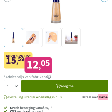
ADVIESPRIJS*
15
59
,
12
05
,
*Adviesprijs van fabrikant
Voeg
Voeg toe
toe
Bestelling uiterlijk
woensdag
in huis
Betaal met
Gratis
bezorging vanaf 35,- *
CO2 neutraal
bezorgd