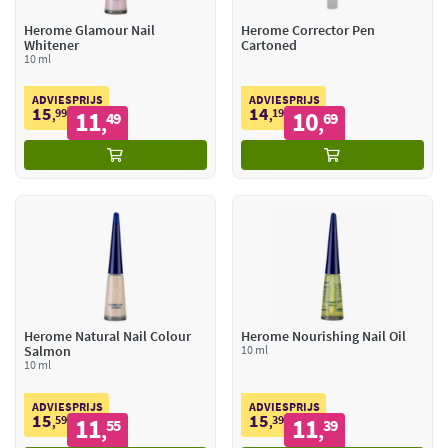
Herome Glamour Nail
Herome Corrector Pen
Whitener
Cartoned
10 ml
ADVIESPRIJS
ADVIESPRIJS
15
14
99
11
19
10
,
49
,
69
,
,
Herome Natural Nail Colour
Herome Nourishing Nail Oil
Salmon
10 ml
10 ml
ADVIESPRIJS
ADVIESPRIJS
15
15
59
11
39
11
,
55
,
39
,
,