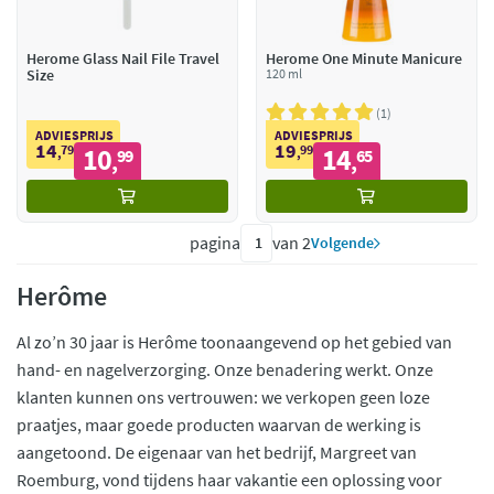
Herome Glass Nail File Travel
Herome One Minute Manicure
Size
120 ml
1
ADVIESPRIJS
ADVIESPRIJS
14
19
79
10
99
14
,
99
,
65
,
,
pagina
van 2
Volgende
Herôme
Al zo’n 30 jaar is Herôme toonaangevend op het gebied van
hand- en nagelverzorging. Onze benadering werkt. Onze
klanten kunnen ons vertrouwen: we verkopen geen loze
praatjes, maar goede producten waarvan de werking is
aangetoond. De eigenaar van het bedrijf, Margreet van
Roemburg, vond tijdens haar vakantie een oplossing voor