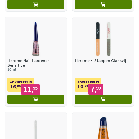
Herome Nail Hardener
Herome 4-Stappen Glansvijl
Sensitive
10 ml
ADVIESPRIJS
ADVIESPRIJS
16
10
09
11
79
7
,
95
,
99
,
,