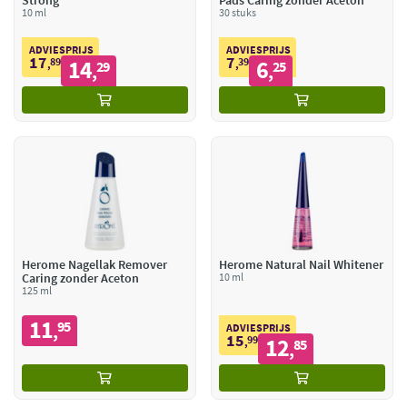
Strong
Pads Caring zonder Aceton
10 ml
30 stuks
ADVIESPRIJS
ADVIESPRIJS
17
7
89
14
39
6
,
29
,
25
,
,
Herome Nagellak Remover
Herome Natural Nail Whitener
Caring zonder Aceton
10 ml
125 ml
11
95
,
ADVIESPRIJS
15
99
12
,
85
,