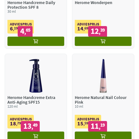
Herome Handcreme Daily
Herome Wonderpen
Protection SPF 8
30 ml
ADVIESPRIJS
ADVIESPRIJS
6
14
19
4
69
12
,
65
,
39
,
,
Herome Handcreme Extra
Herome Natural Nail Colour
Anti-Aging SPF15
Pink
120 ml
10 ml
ADVIESPRIJS
ADVIESPRIJS
18
15
79
13
59
11
,
49
,
19
,
,