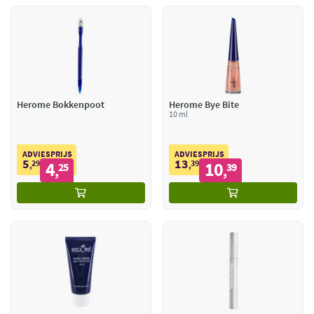
Herome Bokkenpoot
Herome Bye Bite
10 ml
ADVIESPRIJS
ADVIESPRIJS
5
13
29
4
39
10
,
25
,
39
,
,