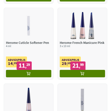
Herome Cuticle Softener Pen
Herome French Manicure Pink
4 ml
3 x 10 ml
ADVIESPRIJS
ADVIESPRIJS
14
29
09
11
69
21
,
29
,
99
,
,