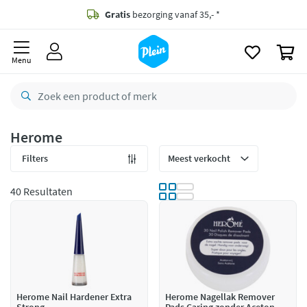
naar
oofdinhoud
Gratis
bezorging vanaf 35,- *
zoeken
0
Bestelling uiterlijk
zaterdag
in huis *
Menu
Gratis
retourneren
8,8/10
Goed
CO2 neutraal
bezorgd
Herome
Betaal met Klarna
Filters
40 Resultaten
Herome Nail Hardener Extra
Herome Nagellak Remover