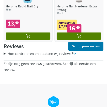
Herome Rapid Nail Dry
Herome Nail Hardener Extra
75 ml
Strong
10 ml
13
49
,
ADVIESPRIJS
17
89
16
,
49
,
Reviews
Schrijf jouw review
Hoe controleren en plaatsen wij reviews?
Er zijn nog geen reviews geschreven. Schrijf als eerste een
review.