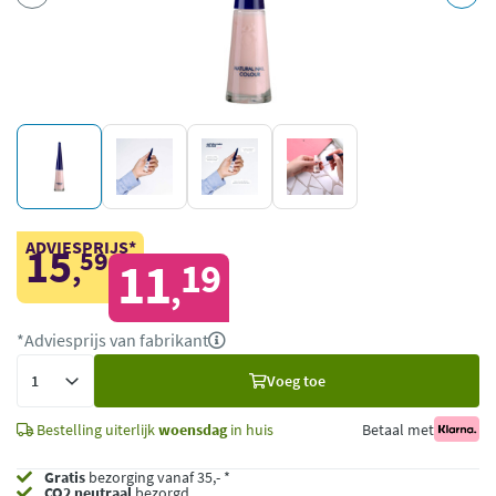
ADVIESPRIJS*
15
59
,
11
19
,
*Adviesprijs van fabrikant
Voeg
Voeg toe
toe
Bestelling uiterlijk
woensdag
in huis
Betaal met
Gratis
bezorging vanaf 35,- *
CO2 neutraal
bezorgd