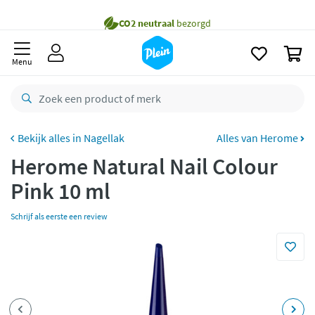
naar
oofdinhoud
Gratis
bezorging vanaf 35,- *
zoeken
0
Voor
23.59u
besteld,
morgen
in huis *
Menu
Gratis
retourneren
8,8/10
Goed
CO2 neutraal
bezorgd
Nagellak
Alles van Herome
Herome Natural Nail Colour
Betaal met Klarna
Pink 10 ml
Schrijf als eerste een review