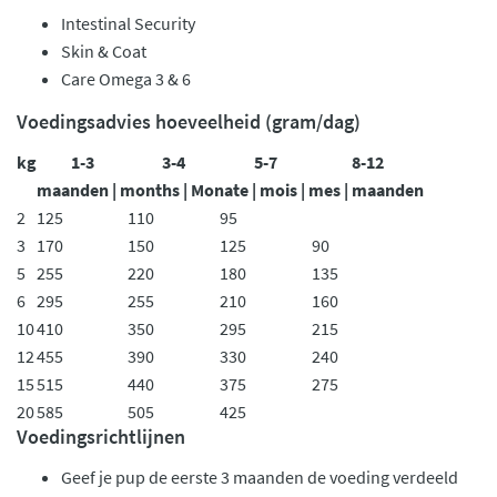
Intestinal Security
Skin & Coat
Care Omega 3 & 6
Voedingsadvies hoeveelheid (gram/dag)
kg
1-3
3-4
5-7
8-12
maanden | months | Monate | mois | mes | maanden
2
125
110
95
3
170
150
125
90
5
255
220
180
135
6
295
255
210
160
10
410
350
295
215
12
455
390
330
240
15
515
440
375
275
20
585
505
425
Voedingsrichtlijnen
Geef je pup de eerste 3 maanden de voeding verdeeld