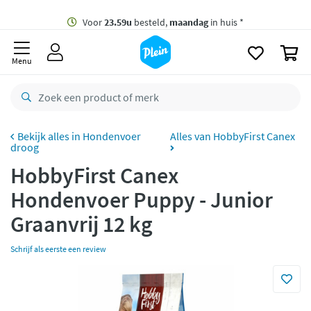
naar
oofdinhoud
Gratis
bezorging vanaf 35,- *
zoeken
0
Voor
23.59u
besteld,
maandag
in huis *
Menu
Gratis
retourneren
8,8/10
Goed
CO2 neutraal
bezorgd
Hondenvoer
Alles van HobbyFirst Canex
droog
Betaal met Klarna
HobbyFirst Canex
Hondenvoer Puppy - Junior
Graanvrij 12 kg
Schrijf als eerste een review