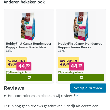
Anderen bekeken ook
HobbyFirst Canex Hondenvoer
HobbyFirst Canex Hondenvoer
Puppy - Junior Brocks Maxi
Puppy - Junior Brocks
12 kg
12 kg
ADVIESPRIJS
ADVIESPRIJS
49
49
00
44
00
44
,
95
,
99
,
,
Maandag in huis
Maandag in huis
Reviews
Schrijf jouw review
Hoe controleren en plaatsen wij reviews?
Er zijn nog geen reviews geschreven. Schrijf als eerste een