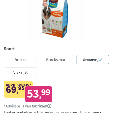
Soort
Brocks
Brocks maxi
Graanvrij
Vis - rijst
ADVIESPRIJS*
69
95
,
53
99
,
*Adviesprijs van fabrikant
Laat je mailadres achter en ontvang een bericht wanneer dit