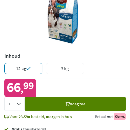
Inhoud
12 kg
3 kg
66
99
,
Voeg
Voeg toe
toe
Voor
23.59u
besteld,
morgen
in huis
Betaal met
Gratis
thuisbezorgd