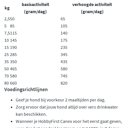
basisactiviteit
verhoogde activiteit
kg
(gram/dag)
(gram/dag)
2,5
50
65
5
85
105
7,5
115
140
10
145
175
15
190
235
25
285
345
35
350
435
50
465
580
70
580
745
80
660
820
Voedingsrichtlijnen
Geef je hond bij voorkeur 2 maaltijden per dag.
Zorg ervoor dat jouw hond altijd over vers drinkwater
kan beschikken.
Wanneer je HobbyFirst Canex voor het eerst gaat geven,