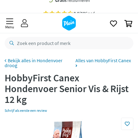
naar
oofdinhoud
Gratis
bezorging vanaf 35,- *
zoeken
0
Voor
23.59u
besteld,
morgen
in huis *
Menu
Gratis
retourneren
8,8/10
Goed
CO2 neutraal
bezorgd
Hondenvoer
Alles van HobbyFirst Canex
droog
Betaal met Klarna
HobbyFirst Canex
Hondenvoer Senior Vis & Rijst
12 kg
Schrijf als eerste een review