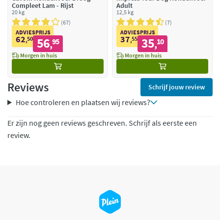
Compleet Lam - Rijst
Adult
20 kg
12,5 kg
67
7
ADVIESPRIJS
ADVIESPRIJS
62
37
50
56
55
35
,
95
,
10
,
,
Morgen in huis
Morgen in huis
Reviews
Schrijf jouw review
Hoe controleren en plaatsen wij reviews?
Er zijn nog geen reviews geschreven. Schrijf als eerste een
review.