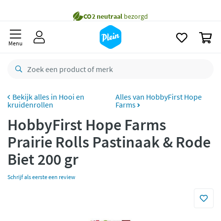
naar
Gratis
bezorging vanaf 35,- *
oofdinhoud
zoeken
Bestelling uiterlijk
maandag
in huis *
0
Menu
Gratis
retourneren
8,8/10
Goed
CO2 neutraal
bezorgd
Hooi en
Alles van HobbyFirst Hope
kruidenrollen
Farms
Betaal met Klarna
HobbyFirst Hope Farms
Prairie Rolls Pastinaak & Rode
Biet 200 gr
Schrijf als eerste een review