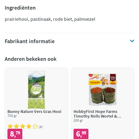
Ingrediënten
prairiehooi, pastinaak, rode biet, palmvezel
Fabrikant informatie
Anderen bekeken ook
Bunny Nature Vers Gras Hooi
HobbyFirst Hope Farms
750 gr
Timothy Rolls Wortel &
Paprika
200 gr
4
8
6
79
95
,
,