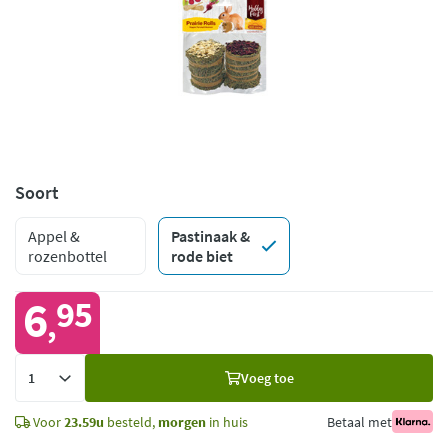
Soort
Appel &
Pastinaak &
rozenbottel
rode biet
6
95
,
Voeg
Voeg toe
toe
Voor
23.59u
besteld,
morgen
in huis
Betaal met