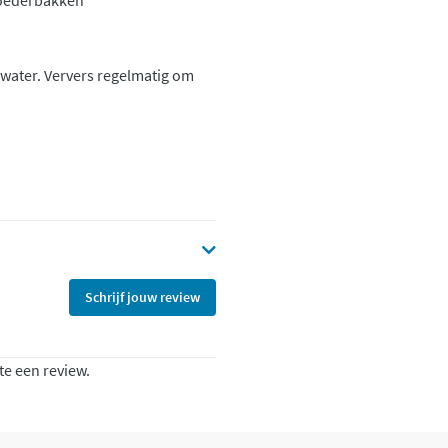
 voederbakken
nkwater. Ververs regelmatig om
Schrijf jouw review
te een review.