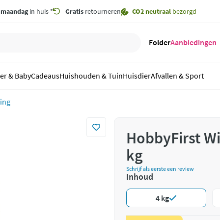
,
maandag
in huis *
Gratis
retourneren
CO2 neutraal
bezorgd
Folder
Aanbiedingen
er & Baby
Cadeaus
Huishouden & Tuin
Huisdier
Afvallen & Sport
ding
HobbyFirst Wi
kg
Schrijf als eerste een review
Inhoud
4 kg