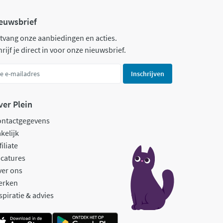
euwsbrief
tvang onze aanbiedingen en acties.
rijf je direct in voor onze nieuwsbrief.
Inschrijven
ver Plein
ontactgegevens
kelijk
filiate
catures
ver ons
erken
spiratie & advies