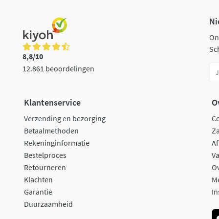
Ni
On
Sch
8,8/10
12.861 beoordelingen
Klantenservice
O
Verzending en bezorging
C
Betaalmethoden
Za
Rekeninginformatie
Af
Bestelproces
Va
Retourneren
O
Klachten
M
Garantie
In
Duurzaamheid