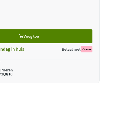
Voeg toe
ndag
in huis
Betaal met
*
ourneren
t
8,8/10