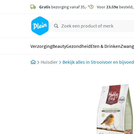
naar
hoofdinhoud
Gratis
bezorging vanaf 35,- *
Voor
23.59u
besteld
zoeken
Verzorging
Beauty
Gezondheid
Eten & Drinken
Zwang
Huisdier
Strooivoer en bijvoe