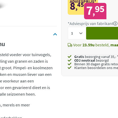
ADVIESPRIJS*
8
45
,
7
95
,
*Adviesprijs van fabrikant
Voeg
toe
nu
Voor
23.59u
besteld,
maa
steld voeder voor tuinvogels,
Gratis
bezorging vanaf 35,- 
CO2 neutraal
bezorgd
ling van granen en zaden is
Binnen 30 dagen gratis ret
ot groot. Pimpel- en koolmezen
Klanten beoordelen ons me
nken en mussen liever van een
 de voorkeur aan een
r een gevarieerd dieet en is
alle seizoenen heen.
s, merels en meer