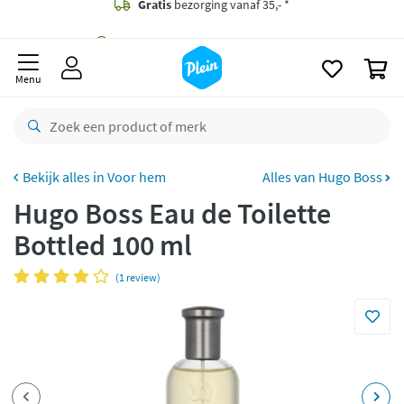
naar
oofdinhoud
Gratis
bezorging vanaf 35,- *
zoeken
0
Bestelling uiterlijk
zaterdag
in huis *
Menu
Gratis
retourneren
8,8/10
Goed
CO2 neutraal
bezorgd
Voor hem
Alles van Hugo Boss
Hugo Boss Eau de Toilette
Betaal met Klarna
Bottled 100 ml
(1 review)