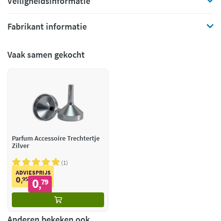
Veiligheidsinformatie
Fabrikant informatie
Vaak samen gekocht
Parfum Accessoire Trechtertje
Zilver
1
ADVIESPRIJS
0
95
0
,
79
,
Anderen bekeken ook