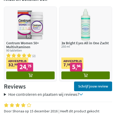
Centrum Women 50+
2x
Bright Eyes All in One Zacht
Multivitaminen
250 ml
90 tabletten
2
ADVIESPRIJS
ADVIESPRIJS
32
7
99
24
58
5
,
75
,
94
,
,
Reviews
Schrijf jouw review
Hoe controleren en plaatsen wij reviews?
Door Shonaa op 15 december 2016 | Heeft dit product gekocht