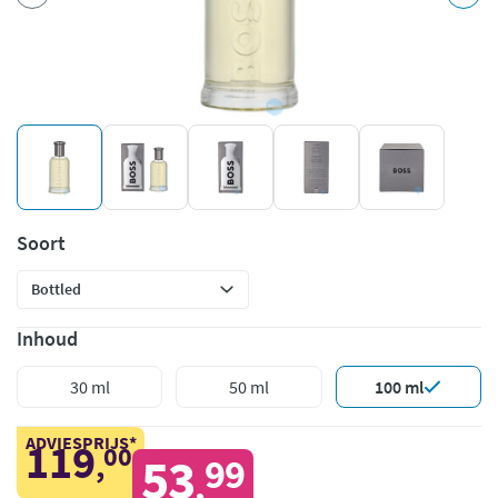
Soort
Inhoud
30 ml
50 ml
100 ml
ADVIESPRIJS*
119
00
,
53
99
,