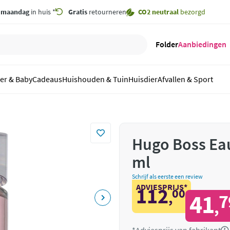
,
maandag
in huis *
Gratis
retourneren
CO2 neutraal
bezorgd
Folder
Aanbiedingen
er & Baby
Cadeaus
Huishouden & Tuin
Huisdier
Afvallen & Sport
Hugo Boss Ea
ml
Schrijf als eerste een review
ADVIESPRIJS*
112
00
,
41
7
,