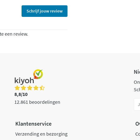
Schrijf jouw review
te een review.
Ni
On
Sch
8,8/10
12.861 beoordelingen
Klantenservice
O
Verzending en bezorging
C