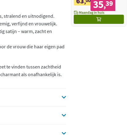
63
,
00
35
39
,
Maandag in huis
s, stralend en uitnodigend.
emig, verfijnd en vrouwelijk.
g satijn – warm, zacht en
 voor de vrouw die haar eigen pad
et te vinden tussen zachtheid
charmant als onafhankelijk is.