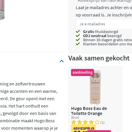
*Adviesprijs van fabrikant
Laat je mailadres achter en
op voorraad is.
Je inschrijv
Gratis
thuisbezorgd
CO2 neutraal
bezorgd
Binnen 30 dagen gratis ret
Klanten beoordelen ons me
Vaak samen gekocht
aanbieding
jning en zelfvertrouwen
loemige accenten en een warme,
eerd. De geur opent met een
sia. Het hart onthult een
Hugo Boss Eau de
s, gevolgd door een basis van
Toilette Orange
30 ml
 combinatie maakt Hugo Boss
1
s voor momenten waarop je je
ADVIESPRIJS