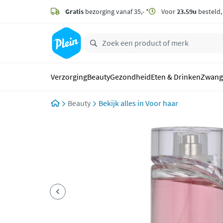
naar
hoofdinhoud
Gratis
bezorging vanaf 35,- *
Voor
23.59u
besteld
zoeken
Verzorging
Beauty
Gezondheid
Eten & Drinken
Zwang
Beauty
Voor haar