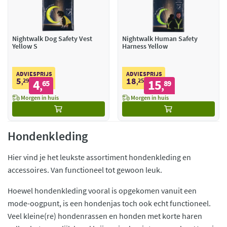
Nightwalk Dog Safety Vest
Nightwalk Human Safety
Yellow S
Harness Yellow
ADVIESPRIJS
ADVIESPRIJS
5
18
29
4
25
15
,
65
,
89
,
,
Morgen in huis
Morgen in huis
Hondenkleding
Hier vind je het leukste assortiment hondenkleding en
accessoires. Van functioneel tot gewoon leuk.
Hoewel hondenkleding vooral is opgekomen vanuit een
mode-oogpunt, is een hondenjas toch ook echt functioneel.
Veel kleine(re) hondenrassen en honden met korte haren