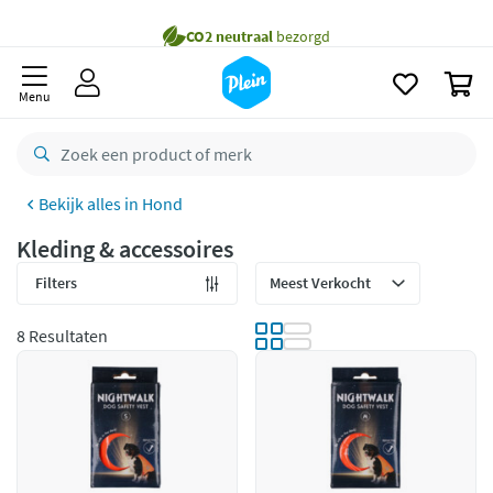
naar
Gratis
bezorging vanaf 35,- *
oofdinhoud
zoeken
Voor
23.59u
besteld,
morgen
in huis *
0
Menu
Gratis
retourneren
8,8/10
Goed
CO2 neutraal
bezorgd
Hond
Betaal met Klarna
Kleding & accessoires
Filters
8 Resultaten