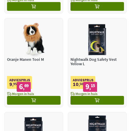
Oranje Manen Tooi M
Nightwalk Dog Safety Vest
Yellow L
ADVIESPRIJS
ADVIESPRIJS
9
10
95
6
50
9
,
69
,
15
,
,
Morgen in huis
Morgen in huis