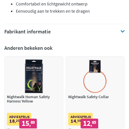
Comfortabel en lichtgewicht ontwerp
Eenvoudig aan te trekken en te dragen
Fabrikant informatie
Anderen bekeken ook
Nightwalk Human Safety
Nightwalk Safety Collar
Harness Yellow
ADVIESPRIJS
ADVIESPRIJS
18
14
25
15
50
12
,
89
,
65
,
,