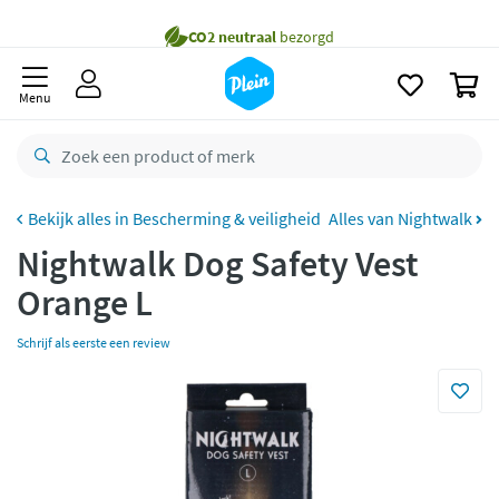
naar
Gratis
bezorging vanaf 35,- *
oofdinhoud
zoeken
Bestelling uiterlijk
zaterdag
in huis *
0
Menu
Gratis
retourneren
8,8/10
Goed
CO2 neutraal
bezorgd
Bescherming & veiligheid
Alles van Nightwalk
Betaal met Klarna
Nightwalk Dog Safety Vest
Orange L
Schrijf als eerste een review