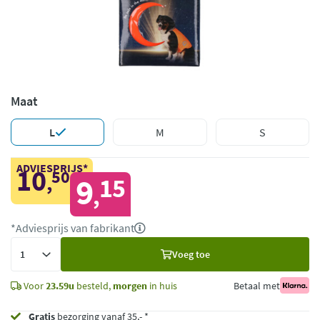
Maat
L
M
S
ADVIESPRIJS*
10
50
,
9
15
,
*Adviesprijs van fabrikant
Voeg
Voeg toe
toe
Voor
23.59u
besteld,
morgen
in huis
Betaal met
Gratis
bezorging vanaf 35,- *