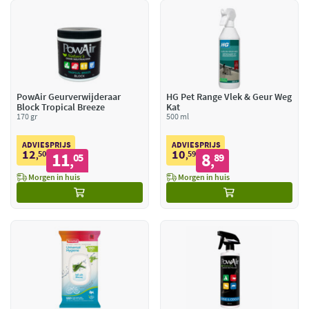
PowAir Geurverwijderaar
HG Pet Range Vlek & Geur Weg
Block Tropical Breeze
Kat
170 gr
500 ml
ADVIESPRIJS
ADVIESPRIJS
12
10
50
11
59
8
,
05
,
89
,
,
Morgen in huis
Morgen in huis