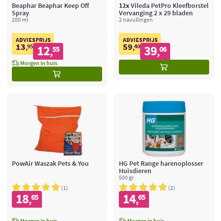
Beaphar Beaphar Keep Off
12x
Vileda PetPro Kleefborstel
Spray
Vervanging 2 x 29 bladen
200 ml
2 navullingen
ADVIESPRIJS
ADVIESPRIJS
13
59
95
12
40
39
,
55
,
06
,
,
Morgen in huis
PowAir Waszak Pets & You
HG Pet Range harenoplosser
Huisdieren
500 gr
1
2
18
14
65
65
,
,
Morgen in huis
Morgen in huis