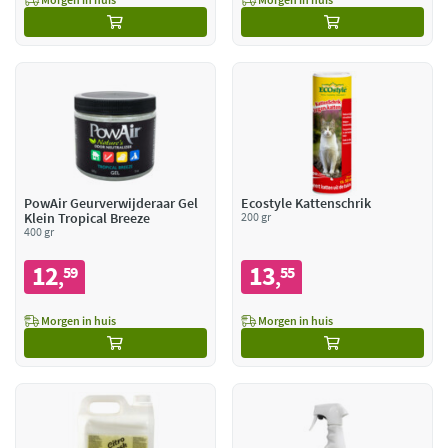
PowAir Geurverwijderaar Gel
Ecostyle Kattenschrik
Klein Tropical Breeze
200 gr
400 gr
12
13
59
55
,
,
Morgen in huis
Morgen in huis