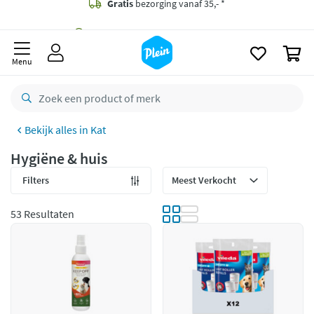
naar
oofdinhoud
Gratis
bezorging vanaf 35,- *
zoeken
0
Bestelling uiterlijk
zaterdag
in huis *
Menu
Gratis
retourneren
8,8/10
Goed
Kat
CO2 neutraal
bezorgd
Hygiëne & huis
Betaal met Klarna
Filters
53 Resultaten