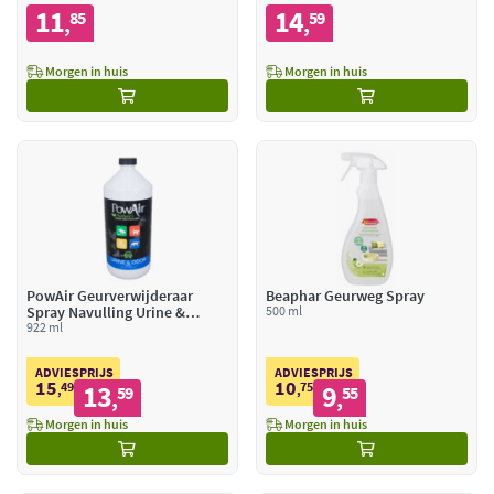
11
14
85
59
,
,
Morgen in huis
Morgen in huis
PowAir Geurverwijderaar
Beaphar Geurweg Spray
Spray Navulling Urine &
500 ml
Odour
922 ml
ADVIESPRIJS
ADVIESPRIJS
15
10
49
13
75
9
,
59
,
55
,
,
Morgen in huis
Morgen in huis