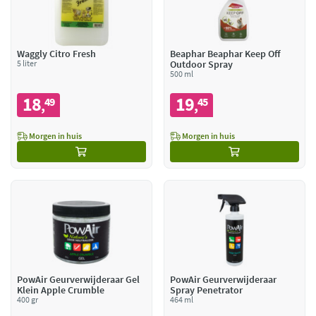
Waggly Citro Fresh
Beaphar Beaphar Keep Off
5 liter
Outdoor Spray
500 ml
18
19
49
45
,
,
Morgen in huis
Morgen in huis
PowAir Geurverwijderaar Gel
PowAir Geurverwijderaar
Klein Apple Crumble
Spray Penetrator
400 gr
464 ml