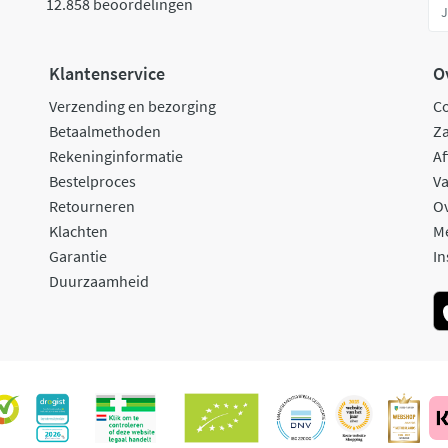
12.858 beoordelingen
Klantenservice
O
Verzending en bezorging
C
Betaalmethoden
Za
Rekeninginformatie
Af
Bestelproces
Va
Retourneren
O
Klachten
M
Garantie
In
Duurzaamheid