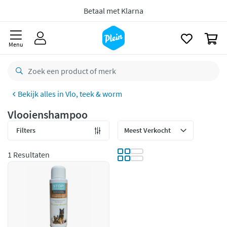
naar
oofdinhoud
Betaal met Klarna
zoeken
0
Menu
Vlo, teek & worm
Vlooienshampoo
Filters
1 Resultaten