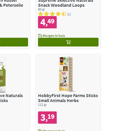
rm Russel
Supreme Selective Naturals
& Peterselie
Snack Woodland Loops
80 gr
1
4
49
,
Morgen in huis
ve Naturals
HobbyFirst Hope Farms Sticks
icks
Small Animals Herbs
112 gr
3
19
,
Morgen in huis