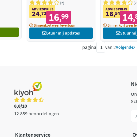
2
2
ADVIESPRIJS
ADVIESPRIJS
24
18
,
72
,
54
16
14
99
,
,
Binnenkort weer leverbaar
Binnenkort weer le
Stuur mij updates
Stuur mi
pagina
van 2
Volgende
Ni
On
Sch
8,8/10
12.859 beoordelingen
Klantenservice
O