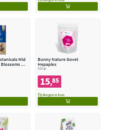
tanicals Mid
Bunny Nature Govet
r Blossoms &
Hepaplex
325 gr
15
85
,
Morgen in huis