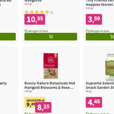
aturals
Weegbree
Tiny Friends Fa
s
150 gr
Hoppies Wortel 
100 gr
1
10
3
35
59
,
,
Morgen in huis
Morgen in huis
arty
Bunny Nature Botanicals Mid
Supreme Selecti
Marigold Blossoms & Rose
Snack Garden St
Blossoms
130 gr
60 gr
4
45
,
ADVIESPRIJS
9
,
49
8
25
,
Morgen in huis
Morgen in huis