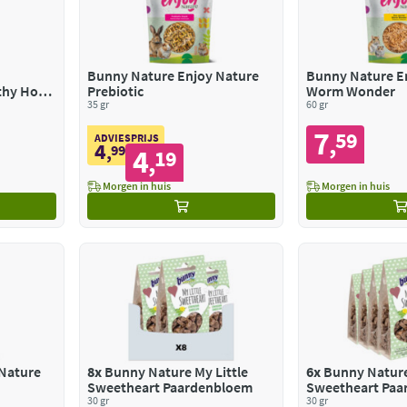
Bunny Nature Enjoy Nature
Bunny Nature E
thy Hooi
Prebiotic
Worm Wonder
35 gr
60 gr
7
59
,
ADVIESPRIJS
4
,
99
4
19
,
Morgen in huis
Morgen in huis
Nature
8x
Bunny Nature My Little
6x
Bunny Nature
Sweetheart Paardenbloem
Sweetheart Pa
30 gr
30 gr