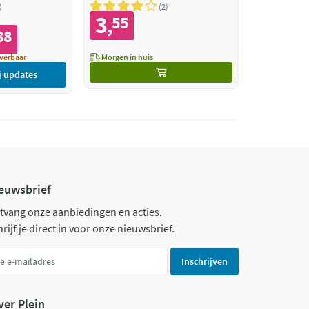
2
3
55
,
88
verbaar
Morgen in huis
j updates
euwsbrief
tvang onze aanbiedingen en acties.
rijf je direct in voor onze nieuwsbrief.
Inschrijven
ver Plein