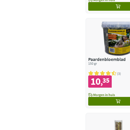
Paardenbloemblad
150 gr
3
10
35
,
Morgen in huis