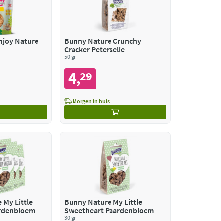
njoy Nature
Bunny Nature Crunchy
Cracker Peterselie
50 gr
4
29
,
Morgen in huis
 My Little
Bunny Nature My Little
ardenbloem
Sweetheart Paardenbloem
30 gr