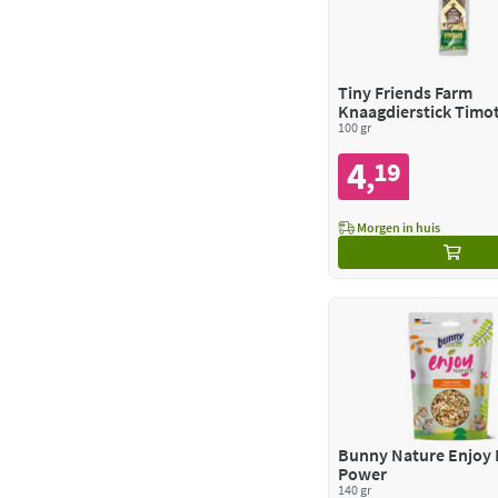
Tiny Friends Farm
Knaagdierstick Timo
- Kruiden
100 gr
4
19
,
Morgen in huis
Bunny Nature Enjoy 
Power
140 gr