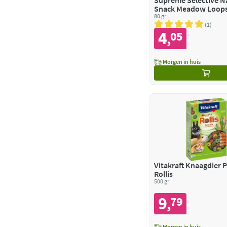
Supreme Selective N
Snack Meadow Loop
80 gr
1
4
05
,
Morgen in huis
Vitakraft Knaagdier P
Rollis
500 gr
9
79
,
Morgen in huis