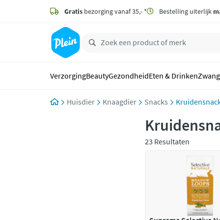
naar
hoofdinhoud
Gratis
bezorging vanaf 35,- *
Bestelling uiterlijk
m
zoeken
Verzorging
Beauty
Gezondheid
Eten & Drinken
Zwang
Huisdier
Knaagdier
Snacks
Kruidensnac
Kruidensn
23 Resultaten