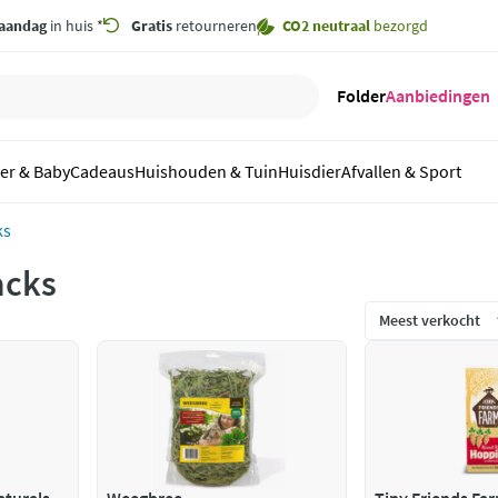
aandag
in huis *
Gratis
retourneren
CO2 neutraal
bezorgd
Folder
Aanbiedingen
er & Baby
Cadeaus
Huishouden & Tuin
Huisdier
Afvallen & Sport
ks
acks