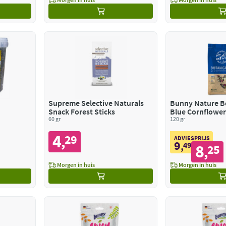
Supreme Selective Naturals
Bunny Nature Bo
Snack Forest Sticks
Blue Cornflowe
60 gr
Echinacea
120 gr
4
29
,
ADVIESPRIJS
9
,
49
8
25
,
Morgen in huis
Morgen in huis